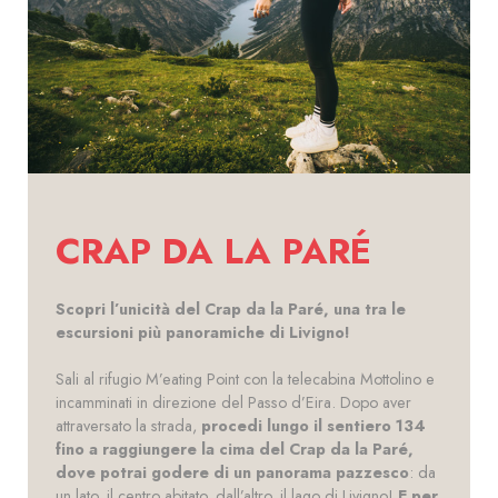
CRAP DA LA PARÉ
Scopri l’unicità del Crap da la Paré, una tra le
escursioni più panoramiche di Livigno!
Sali al rifugio M’eating Point con la telecabina Mottolino e
incamminati in direzione del Passo d’Eira. Dopo aver
attraversato la strada,
procedi lungo il sentiero 134
fino a raggiungere la cima del Crap da la Paré,
dove potrai godere di un panorama pazzesco
: da
un lato, il centro abitato, dall’altro, il lago di Livigno!
E per