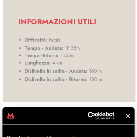
INFORMAZIONI UTILI
Difficoltà:
Facile
Tempo - Andata:
1h 35m
Tempo - Ritorno:
1h 35m
Lunghezza:
4 km
Dislivello in salita - Andata:
160 m
Dislivello in salita - Ritorno:
180 m