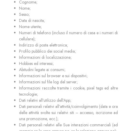
Cognome;
Nome;
Sesso;
Data di nascita;
Nome utente;
Numeri di telefono (incluso il numero di casa e i numeri di
cellulare);
Indirizzo di posta elettronica;
Profilo pubblico dei social media;
Informazioni di localizzazione;
Hobbies ed interessi;
Abitudini legate ai consumi;
Informazioni sul browser e sui dispositivi;
Informazioni sul file log del server;
Informazioni raccolte tramite i cookie, pixel tags ed altre
tecnologie;
Dati relativi all’utilizzo dell’App;
Dati personali relativi all’attività/coinvolgimento (data e ora
delle attività svolte sui relativi siti – accesso, iscrizione ad
una promozione, ecc.);
Dati personali relativi alle Sue interazioni commerciali (ad