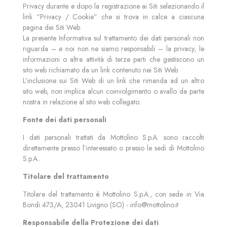
Privacy durante e dopo la registrazione ai Siti selezionando il
link “Privacy / Cookie” che si trova in calce a ciascuna
pagina dei Siti Web.
La presente Informativa sul trattamento dei dati personali non
riguarda – e noi non ne siamo responsabili – la privacy, le
informazioni o altre attività di terze parti che gestiscono un
sito web richiamato da un link contenuto nei Siti Web.
L’inclusione sui Siti Web di un link che rimanda ad un altro
sito web, non implica alcun coinvolgimento o avallo da parte
nostra in relazione al sito web collegato.
Fonte dei dati personali
I dati personali trattati da Mottolino S.p.A. sono raccolti
direttamente presso l’interessato o presso le sedi di Mottolino
S.p.A..
Titolare del trattamento
Titolare del trattamento è Mottolino S.p.A., con sede in Via
Bondi 473/A, 23041 Livigno (SO) -
info@mottolino.it
Responsabile della Protezione dei dati