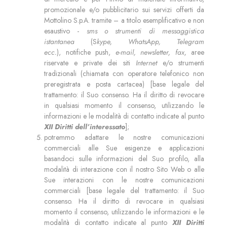
promozionale e/o pubblicitario sui servizi offerti da
Mottolino S.p.A. tramite – a titolo esemplificativo e non
esaustivo -
sms o strumenti di messaggistica
istantanea
(S
kype, WhatsApp, Telegram
ecc.
), notifiche push,
e-mail, newsletter, fax,
aree
riservate e private dei siti
Internet
e/o strumenti
tradizionali (chiamata con operatore telefonico non
preregistrata e posta cartacea) [base legale del
trattamento: il Suo consenso. Ha il diritto di revocare
in qualsiasi momento il consenso, utilizzando le
informazioni e le modalità di contatto indicate al punto
XII Diritti dell’interessato
];
potremmo adattare le nostre comunicazioni
commerciali alle Sue esigenze e applicazioni
basandoci sulle informazioni del Suo profilo, alla
modalità di interazione con il nostro Sito Web o alle
Sue interazioni con le nostre comunicazioni
commerciali [base legale del trattamento: il Suo
consenso. Ha il diritto di revocare in qualsiasi
momento il consenso, utilizzando le informazioni e le
modalità di contatto indicate al punto
XII Diritti