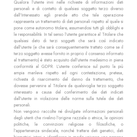
Qualora l’utente invii nelle richieste di informazioni dati
personali e di contatto di qualsiasi soggetto terzo diverso
dall’Interessato egli prende atto che tale operazione
rappresenta un trattamento di dati personali rispetto al quale si
pone come autonomo titolare, assumendosi tutti gli obblighi e
le responsabilità. In tal senso l’utente garantisce al Titolare che
qualsiasi dato di terzi soggetti che sarà così indicato
dall’utente (e che sarà conseguentemente trattato come se il
terzo soggetto avesse fornito in proprio il consenso informato
al trattamento) è stato acquisito dall’utente medesimo in piena
conformità al GDPR. L’utente conferisce sul punto la più
ampia manleva rispetto ad ogni contestazione, pretesa,
richiesta di risarcimento del danno da trattamento, che
dovesse pervenire al Titolare da qualsivoglia terzo soggetto
interessato a causa del conferimento dei dati indicati
dall’utente in violazione delle norme sulla tutela dei dati
personali.
Non vengono raccolte né divulgate informazioni personali
degli utenti che rivelino l'origine razziale o etnica, le opinioni
politiche, le convinzioni religiose o filosofiche, o
l'appartenenza sindacale, nonché trattare dati genetici, dati