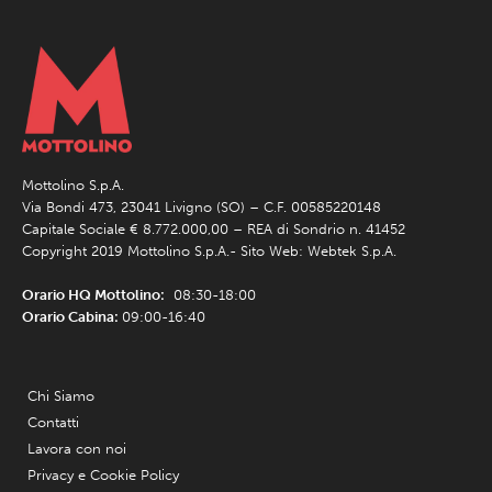
Mottolino S.p.A.
Via Bondi 473, 23041 Livigno (SO) – C.F. 00585220148
Capitale Sociale € 8.772.000,00 – REA di Sondrio n. 41452
Copyright 2019 Mottolino S.p.A.- Sito Web:
Webtek S.p.A.
Orario HQ Mottolino:
08:30-18:00
Orario Cabina:
09:00-16:40
Chi Siamo
Contatti
Lavora con noi
Privacy e Cookie Policy