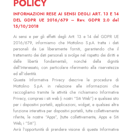
POLICY
INFORMAZIONI RESE AI SENSI DEGLI ART. 13 E 14
DEL GDPR UE 2016/679 – Rev. GDPR 2.0 del
15/10/2018
Ai sensi e per gli effetti degli Artt. 13 e 14 del GDPR UE
2016/679, informiamo che Mottolino S.p.A. tratta i dati
personali da Lei liberamente forniti, garantendo che il
trattamento dei dati personali si svolge nel rispetto dei diritti e
delle libertà fondamentali, nonché della dignità
dell’Interessato, con particolare riferimento alla riservatezza
ed all’identità.
Questa Informativa Privacy descrive le procedure di
Mottolino S.p.A. in relazione alle informazioni che
raccogliamo tramite le attività che richiamano Informativa
Privacy, compresi i siti web (i nostri “Siti Web”) e qualsiasi sito
per i dispositivi portatili, applicazioni, widget, e qualsiasi altra
funzione interattiva per dispositivi portatili, tutte collettivamente
riferite, le nostre “Apps”, (tutte collettivamente, Apps e Siti
Web, i “Siti”).
Avrà l’opportunità di prendere visione di questa Informativa