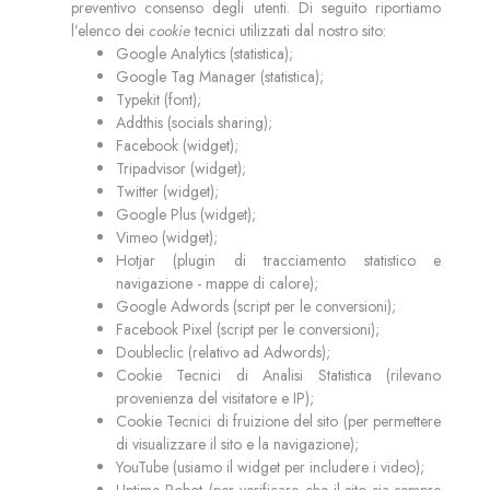
preventivo consenso degli utenti. Di seguito riportiamo
l’elenco dei
cookie
tecnici utilizzati dal nostro sito:
Google Analytics (statistica);
Google Tag Manager (statistica);
Typekit (font);
Addthis (socials sharing);
Facebook (widget);
Tripadvisor (widget);
Twitter (widget);
Google Plus (widget);
Vimeo (widget);
Hotjar (plugin di tracciamento statistico e
navigazione - mappe di calore);
Google Adwords (script per le conversioni);
Facebook Pixel (script per le conversioni);
Doubleclic (relativo ad Adwords);
Cookie Tecnici di Analisi Statistica (rilevano
provenienza del visitatore e IP);
Cookie Tecnici di fruizione del sito (per permettere
di visualizzare il sito e la navigazione);
YouTube (usiamo il widget per includere i video);