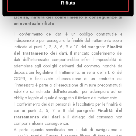
termine di tale periodo, i dati saranno resi anonimi o
Rifiuta
cancellati ove tecnicamente possibile.
Liceità, natura del conferimento e conseguenze di
un eventuale rifiuto
Il conferimento dei dati è un obbligo contrattuale e
indispensabile per perseguire le finalità del trattamento sopra
indicate ai punti 1, 2, 3, 6, 9 e 10 del paragrafo
Finalità
del trattamento dei dati
. Il mancato conferimento dei
dati dell’interessato comporterebbe infatti l’impossibilità di
adempiere agli obblighi derivanti dal contratto, nonché da
disposizioni legislative. Il trattamento, ai sensi dell’art. 6 del
GDPR, è finalizzato all’esecuzione di un contratto cui
l’interessato è parte o all’esecuzione di misure precontrattuali
adottate su richiesta dell’interessato; per adempiere ad un
obbligo legale al quale è soggetto il titolare del trattamento.
Il conferimento dei dati personali è facoltativo per le finalità di
cui ai punti 4, 5, 7 e 8 del paragrafo
Finalità del
trattamento dei dati
e il diniego del consenso non
comporta alcuna conseguenza.
A parte quanto specificato per i dati di navigazione e