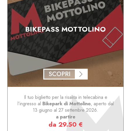
BIKEPASS MOTTOLINO
SCOPRI
Il tuo biglietto per la risalita in telecabina e
l’ingresso al
Bikepark di Mottolino
, aperto dal
13 giugno al 27 settembre 2026.
a partire
da 29.50 €