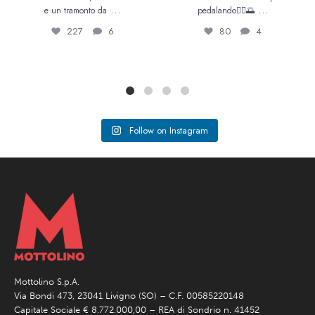
...
...
e un tramonto da
pedalando🚴‍♀️🌅
227
6
80
4
Follow on Instagram
Mottolino S.p.A.
Via Bondi 473, 23041 Livigno (SO) – C.F. 00585220148
Capitale Sociale € 8.772.000,00 – REA di Sondrio n. 41452