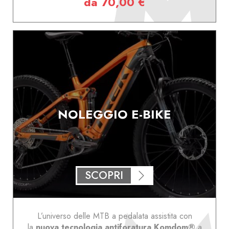
da 70,00 €
NOLEGGIO E-BIKE
SCOPRI
L’universo delle MTB a pedalata assistita con
la
nuova tecnologia antiforatura Komdom®
a