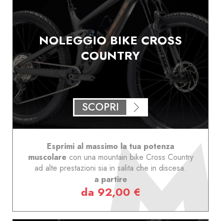
NOLEGGIO BIKE CROSS
COUNTRY
SCOPRI
Esprimi al massimo la tua potenza
muscolare
con una mountain bike Cross Country
ad alte prestazioni sia in salita che in discesa.
a partire
da 92,00 €