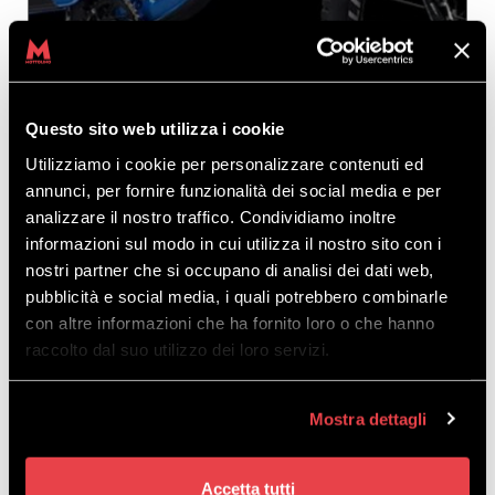
SCOPRI
Questo sito web utilizza i cookie
Utilizziamo i cookie per personalizzare contenuti ed
L’efficienza di una
Trek
e l’eleganza di
annunci, per fornire funzionalità dei social media e per
una
Commencal
: scegli il modello che più ti
analizzare il nostro traffico. Condividiamo inoltre
rappresenta.
informazioni sul modo in cui utilizza il nostro sito con i
a partire
nostri partner che si occupano di analisi dei dati web,
da 65,00 €
pubblicità e social media, i quali potrebbero combinarle
con altre informazioni che ha fornito loro o che hanno
raccolto dal suo utilizzo dei loro servizi.
Mostra dettagli
Accetta tutti