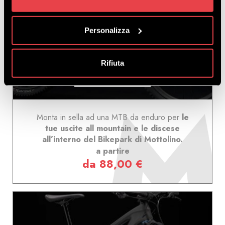
NOLEGGIO BIKE ENDURO
Personalizza
Rifiuta
SCOPRI
Monta in sella ad una MTB da enduro per
le
tue
uscite all mountain e le discese
all’interno del Bikepark di Mottolino.
a partire
da 88,00 €