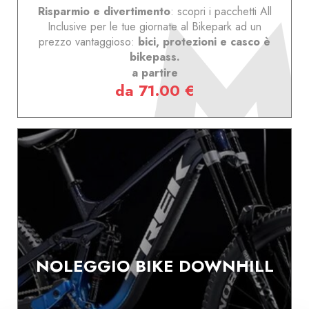
Risparmio e divertimento
: scopri i pacchetti All
Inclusive per le tue giornate al Bikepark ad un
prezzo vantaggioso:
bici, protezioni e casco è
bikepass.
a partire
da 71.00 €
NOLEGGIO BIKE DOWNHILL