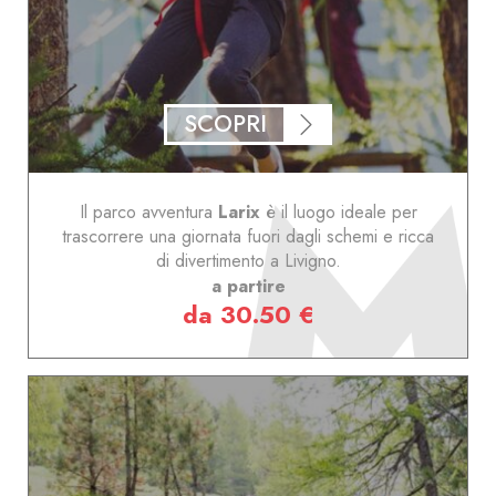
SCOPRI
Il parco avventura
Larix
è il luogo ideale per
trascorrere una giornata fuori dagli schemi e ricca
di divertimento a Livigno.
a partire
da 30.50 €