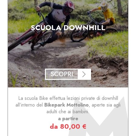
SCUOLA DOWNHILL
SCOPRI
La scuola Bike effettua lezioni private di downhill
all’interno del
Bikepark Mottolino
, aperte sia agli
adulti che ai bambini.
a partire
da 80,00 €