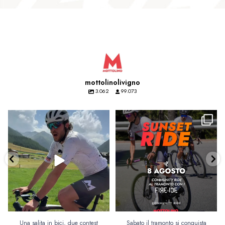
mottolinolivigno
3.062
99.073
Una salita in bici, due contest e un
Sabato il tramonto si conquista
tramonto da
...
pedalando🚴‍♀️🌅
...
227
6
80
4
Una salita in bici, due contest
Sabato il tramonto si conquista