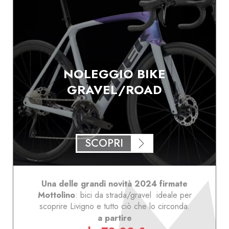
NOLEGGIO BIKE
GRAVEL/ROAD
SCOPRI
Una delle grandi novità 2024 firmate
Mottolino
: bici da strada/gravel ideale per
scoprire Livigno e tutto ciò che lo circonda.
a partire