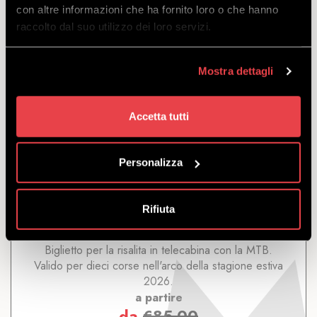
con altre informazioni che ha fornito loro o che hanno
€
12.00
raccolto dal suo utilizzo dei loro servizi.
Mostra dettagli
Accetta tutti
10 ANDATE MTB IN STAGIONE
Personalizza
SCOPRI
Rifiuta
Biglietto per la risalita in telecabina con la MTB.
Valido per dieci corse nell'arco della stagione estiva
2026.
a partire
da
€
85.00