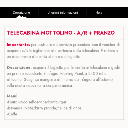
Descrizione
Ulteriori informazioni
Nota
TELECABINA MOTTOLINO - A/R + PRANZO
Importante:
per usufruire del servizio presentarsi con il voucher di
acquisto c/o la biglietteria alla partenza della telecabina. È richiesto
un documento d’identità al ritiro del biglietto.
Descrizione:
acquista il biglietto per la risalita in telecabina e goditi
un pranzo succulento al rifugio M'eating Point, a 2400 mt di
altitudine! Scegli se mangiare all'interno del rifugio o all'esterno,
sulla nostra nuova terrazza panoramica.
Menù
-Piatto unico self-service/hamburger
-Bevanda (bibita/birra piccola/calice di vino)
-Caffè