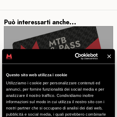
Può interessarti anche...
ANDATA CON MTB
Questo sito web utilizza i cookie
SCOPRI
Utilizziamo i cookie per personalizzare contenuti ed
annunci, per fornire funzionalità dei social media e per
analizzare il nostro traffico. Condividiamo inoltre
Biglietto per la risalita in telecabina con la MTB.
informazioni sul modo in cui utilizza il nostro sito con i
Disponibile nelle tariffe Normale, Ridotto e Famiglia.
nostri partner che si occupano di analisi dei dati web,
a partire
da
€
13.00
pubblicità e social media, i quali potrebbero combinarle