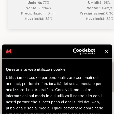
Umidità:
77%
Umidità:
98%
Vento:
2.72m/s
Vento:
2.04m/s
Precipitazioni:
0mm
Precipitazioni:
0.3
Nuvolosità:
85%
Nuvolosità:
35%
Questo sito web utilizza i cookie
Utilizziamo i cookie per personalizzare contenuti ed
Il Meteo 7 giorni
annunci, per fornire funzionalità dei social media e per
analizzare il nostro traffico. Condividiamo inoltre
informazioni sul modo in cui utilizza il nostro sito con i
Ven 7
Sab 8
Dom 9
nostri partner che si occupano di analisi dei dati web,
pubblicità e social media, i quali potrebbero combinarle
con altre informazioni che ha fornito loro o che hanno