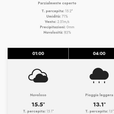
Parzialmente coperto
T. percepita:
15.2°
Umidità:
71%
Vento:
2.51m/s
Precipitazioni:
0mm
Nuvolosità:
83%
01:00
04:00
Nuvoloso
Pioggia leggera
15.5°
13.1°
T. percepita:
15.1°
T. percepita:
13°