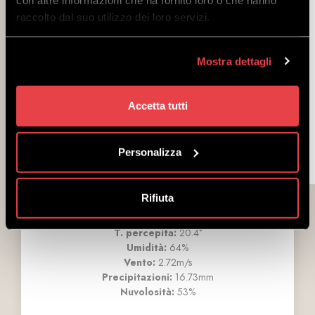
raccolto dal suo utilizzo dei loro servizi.
Pioggia
Pioggia
moderata
Pioggia leggera
moderata
Mostra dettagli
20.6°
20.6°
19.9°
Accetta tutti
Min:
12.4°
Min:
11.2°
Min:
10.5°
Max:
21.3°
Max:
21°
Max:
20.4°
Personalizza
Rifiuta
Venerdì 7 Agosto
T. percepita:
20.4°
Umidità:
64%
Vento:
2.72m/s
Precipitazioni:
16.73mm
Nuvolosità:
53%