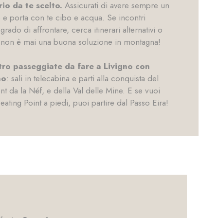
rio da te scelto.
Assicurati di avere sempre un
e porta con te cibo e acqua. Se incontri
rado di affrontare, cerca itinerari alternativi o
re non è mai una buona soluzione in montagna!
ttro passeggiate da fare a Livigno con
no
: sali in telecabina e parti alla conquista del
t da la Néf, e della Val delle Mine. E se vuoi
’eating Point a piedi,
puoi partire dal Passo Eira
!