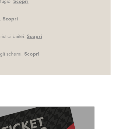
ifugio.
Scopri
o.
Scopri
istici baitéi.
Scopri
 gli schemi.
Scopri