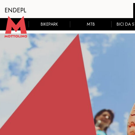
EN
DE
PL
BIKEPARK
MTB
BICI DA 