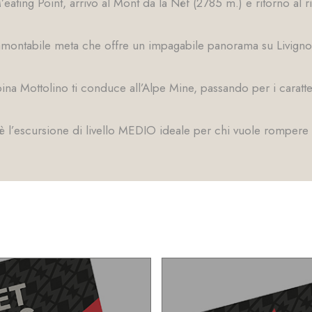
ating Point, arrivo al Mont da la Néf (2785 m.) e ritorno al r
tramontabile meta che offre un impagabile panorama su Livign
bina Mottolino ti conduce all’Alpe Mine, passando per i caratter
a è l’escursione di livello MEDIO ideale per chi vuole rompere