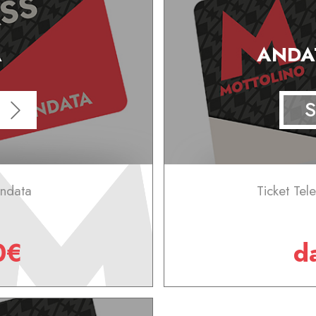
A
ANDA
S
Andata
Ticket Tel
0€
d