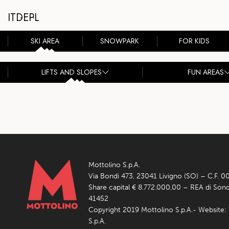
IT
DE
PL
SKI AREA
SNOWPARK
FOR KIDS
LIFTS AND SLOPES
FUN AREAS
Mottolino S.p.A.
Via Bondi 473, 23041 Livigno (SO) – C.F.
Share capital € 8.772.000,00 – REA di Sond
41452
Copyright 2019 Mottolino S.p.A.- Website:
S.p.A.