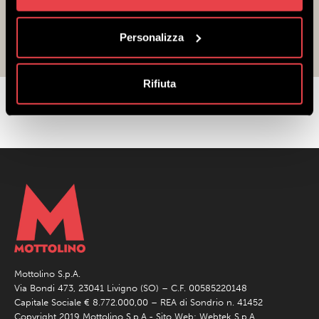
Semplice, si prende l’impianto Valfin e
ricomincia il
divertimento
!
Personalizza
Rifiuta
Mottolino S.p.A.
Via Bondi 473, 23041 Livigno (SO) – C.F. 00585220148
Capitale Sociale € 8.772.000,00 – REA di Sondrio n. 41452
Copyright 2019 Mottolino S.p.A.- Sito Web:
Webtek S.p.A.