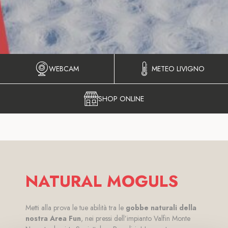
WEBCAM
METEO LIVIGNO
SHOP ONLINE
NATURAL MOGULS
Metti alla prova le tue abilità tra le
gobbe naturali della
nostra Area Fun
, nei pressi dell’impianto Valfin Monte