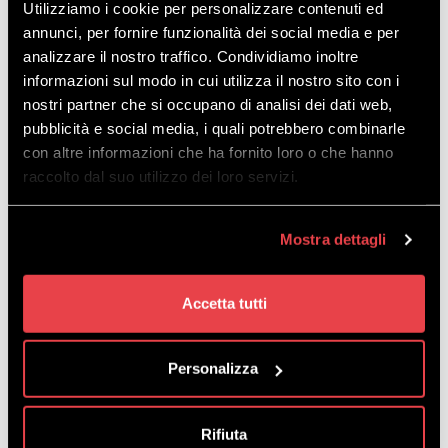
Utilizziamo i cookie per personalizzare contenuti ed
annunci, per fornire funzionalità dei social media e per
Stato
Pista
Lunghezza
Pe
analizzare il nostro traffico. Condividiamo inoltre
m.
informazioni sul modo in cui utilizza il nostro sito con i
nostri partner che si occupano di analisi dei dati web,
2 •
PEMONTE 2
735
pubblicità e social media, i quali potrebbero combinarle
con altre informazioni che ha fornito loro o che hanno
3 •
1.950
MOTTOLINO
raccolto dal suo utilizzo dei loro servizi.
5 •
DEGLI
2.315
Mostra dettagli
AMANTI
7 •
PASSO D'EIRA
Accetta tutti
293
2 - YEPI
8 •
Personalizza
ERMELLINI
813
10 •
TREPALLE 2
758
Rifiuta