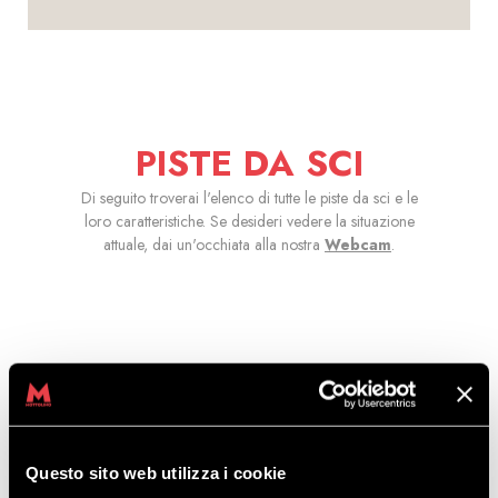
PISTE DA SCI
Di seguito troverai l'elenco di tutte le piste da sci e le
loro caratteristiche. Se desideri vedere la situazione
attuale, dai un'occhiata alla nostra
Webcam
.
Aperto
Chiuso
Azzurro = Pista F
Diffici
Questo sito web utilizza i cookie