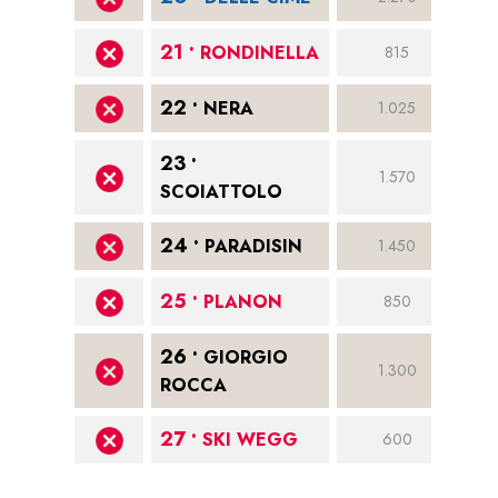
21 •
RONDINELLA
815
22 •
NERA
1.025
23 •
1.570
SCOIATTOLO
24 •
PARADISIN
1.450
25 •
PLANON
850
26 •
GIORGIO
1.300
ROCCA
27 •
SKI WEGG
600