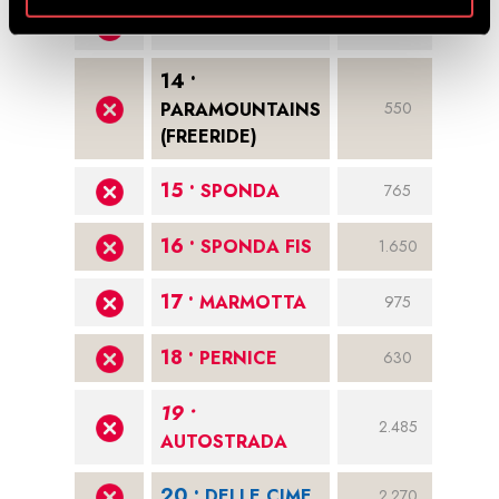
11 •
VERDOLIN
840
14 •
PARAMOUNTAINS
550
(FREERIDE)
15 •
SPONDA
765
16 •
SPONDA FIS
1.650
17 •
MARMOTTA
975
18 •
PERNICE
630
19 •
2.485
AUTOSTRADA
20 •
DELLE CIME
2.270