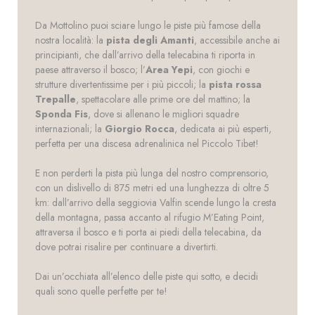
Da Mottolino puoi sciare lungo le piste più famose della
nostra località: la
pista degli Amanti
, accessibile anche ai
principianti, che dall’arrivo della telecabina ti riporta in
paese attraverso il bosco; l’
Area Yepi
, con giochi e
strutture divertentissime per i più piccoli; la
pista rossa
Trepalle
, spettacolare alle prime ore del mattino; la
Sponda Fis
, dove si allenano le migliori squadre
internazionali; la
Giorgio Rocca
, dedicata ai più esperti,
perfetta per una discesa adrenalinica nel Piccolo Tibet!
E non perderti la pista più lunga del nostro comprensorio,
con un dislivello di 875 metri ed una lunghezza di oltre 5
km: dall’arrivo della seggiovia Valfin scende lungo la cresta
della montagna, passa accanto al rifugio M’Eating Point,
attraversa il bosco e ti porta ai piedi della telecabina, da
dove potrai risalire per continuare a divertirti.
Dai un’occhiata all’elenco delle piste qui sotto, e decidi
quali sono quelle perfette per te!