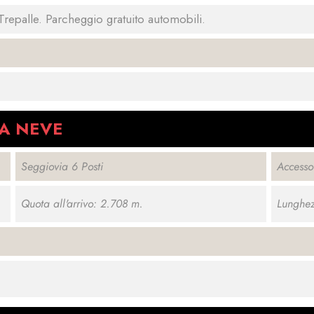
/Trepalle. Parcheggio gratuito automobili.
A NEVE
Seggiovia 6 Posti
Access
Quota all'arrivo: 2.708 m.
Lunghez