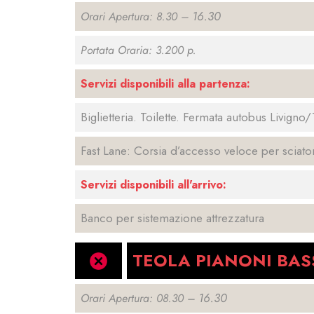
16.30
Orari Apertura: 8.30 –
Portata Oraria: 3.200 p.
Servizi disponibili alla partenza:
Biglietteria. Toilette. Fermata autobus Livign
Fast Lane: Corsia d’accesso veloce per sciator
Servizi disponibili all'arrivo:
Banco per sistemazione attrezzatura
TEOLA PIANONI BAS
16.30
Orari Apertura: 08.30 –