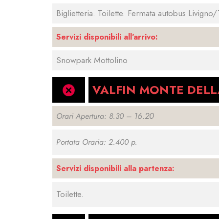
Biglietteria. Toilette. Fermata autobus Livigno
Servizi disponibili all'arrivo:
Snowpark Mottolino
VALFIN MONTE DELL
16.20
Orari Apertura: 8.30 –
Portata Oraria: 2.400 p.
Servizi disponibili alla partenza:
Toilette.