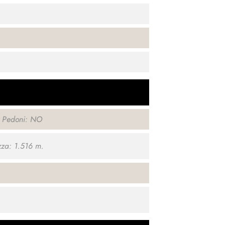
o Pedoni: NO
za: 1.516 m.