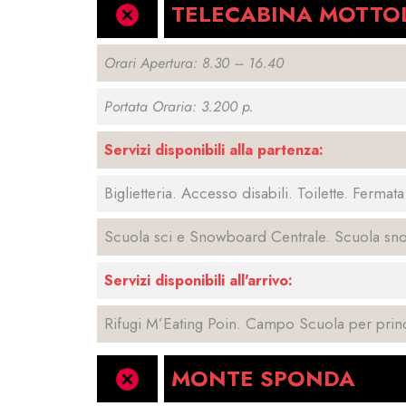
TELECABINA MOTTO
Orari Apertura: 8.30 – 16.40
Portata Oraria: 3.200 p.
Servizi disponibili alla partenza:
Biglietteria. Accesso disabili. Toilette. Fermat
Scuola sci e Snowboard Centrale. Scuola 
Servizi disponibili all'arrivo:
Rifugi M’Eating Poin. Campo Scuola per prin
MONTE SPONDA