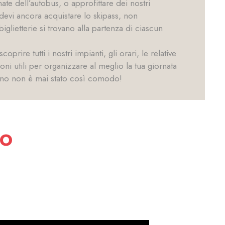
te dell’autobus, o approfittare dei nostri
 devi ancora acquistare lo skipass, non
iglietterie si trovano alla partenza di ciascun
prire tutti i nostri impianti, gli orari, le relative
ioni utili per organizzare al meglio la tua giornata
vigno non è mai stato così comodo!
NO
tre biglietterie.