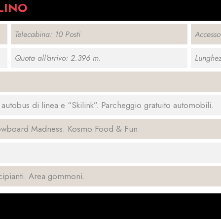
LINO
Telecabina: 10 Posti
Accesso
Quota all'arrivo: 2.396 m.
Lunghez
a autobus di linea e “Skilink”. Parcheggio gratuito automobili.
snowboard Madness. Kosmo Food & Fun
cipianti. Area gommoni.