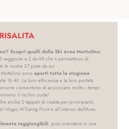
 RISALITA
igno? Scopri quelli della Ski Area Mottolino
:
5 seggiovie e 2 ski-lift che ti permettono di
 le nostre 27 piste da sci.
di Mottolino sono
aperti tutta la stagione
lle 16.40. La loro efficienza e la loro portata
 persone consentono di accorciare molto i tempi
al minimo il rischio code!
re anche 2 tappeti di risalita per principianti,
el rifugio M’Eating Point e all’interno dell’Area
ilmente raggiungibili
: puoi scendere in una