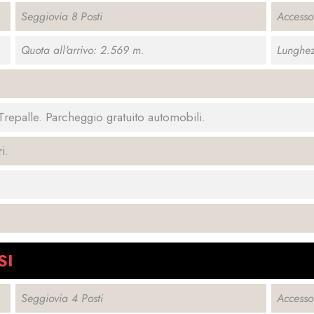
Seggiovia 8 Posti
Access
Quota all'arrivo: 2.569 m.
Lunghez
o/Trepalle. Parcheggio gratuito automobili.
i.
SI
Seggiovia 4 Posti
Accesso