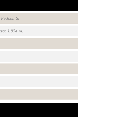
 Pedoni: SI
za: 1.894 m.