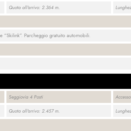
Quota all'arrivo: 2.364 m.
Lunghez
 e “Skilink”. Parcheggio gratuito automobili.
Seggiovia 4 Posti
Access
Quota all'arrivo: 2.457 m.
Lunghez