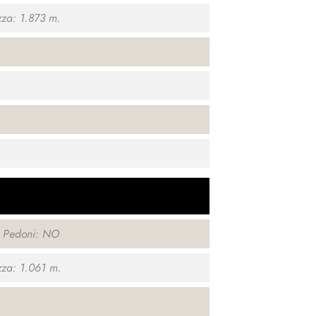
za: 1.873 m.
o Pedoni: NO
za: 1.061 m.