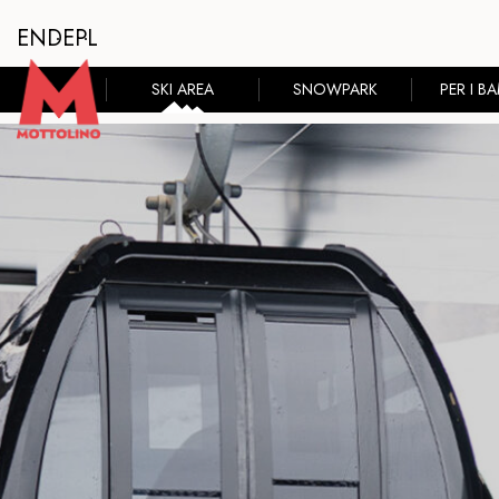
EN
DE
PL
SKI AREA
SNOWPARK
PER I BA