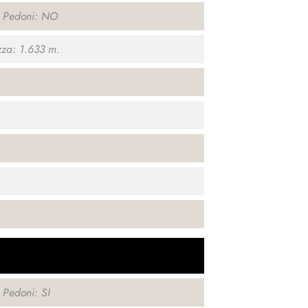
o Pedoni: NO
za: 1.633 m.
 Pedoni: SI