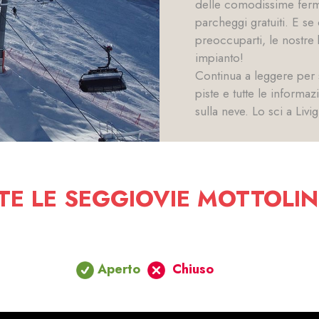
delle comodissime ferma
parcheggi gratuiti. E se
preoccuparti, le nostre b
impianto!
Continua a leggere per sco
piste e tutte le informaz
sulla neve. Lo sci a Li
TE LE SEGGIOVIE MOTTOLI
ianti, ti basta un skipass che puoi acquistare presso le nos
Aperto
Chiuso