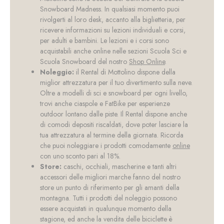
Snowboard Madness. In qualsiasi momento puoi
rivolgerti al loro desk, accanto alla biglietteria, per
ricevere informazioni su lezioni individuali e corsi,
per adulti e bambini. Le lezioni e i corsi sono
acquistabili anche online nelle sezioni Scuola Sci e
Scuola Snowboard del nostro
Shop Online
.
Noleggio:
il Rental di Mottolino dispone della
miglior attrezzatura per il tuo divertimento sulla neve.
Oltre a modelli di sci e snowboard per ogni livello,
trovi anche ciaspole e FatBike per esperienze
outdoor lontano dalle piste. Il Rental dispone anche
di comodi depositi riscaldati, dove poter lasciare la
tua attrezzatura al termine della giornata. Ricorda
che puoi noleggiare i prodotti comodamente
online
con uno sconto pari al 18%.
Store:
caschi, occhiali, mascherine e tanti altri
accessori delle migliori marche fanno del nostro
store un punto di riferimento per gli amanti della
montagna. Tutti i prodotti del noleggio possono
essere acquistati in qualunque momento della
stagione, ed anche la vendita delle biciclette è