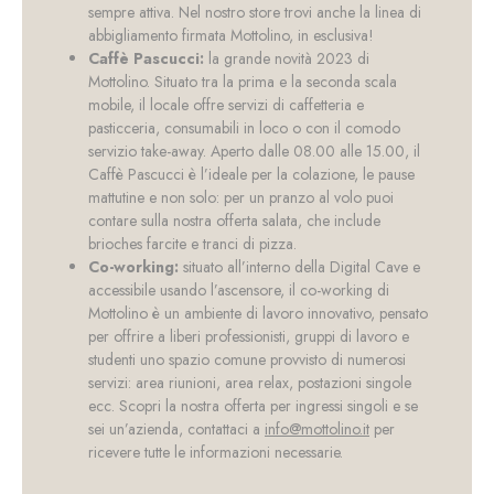
sempre attiva. Nel nostro store trovi anche la linea di
abbigliamento firmata Mottolino, in esclusiva!
Caffè Pascucci:
la grande novità 2023 di
Mottolino. Situato tra la prima e la seconda scala
mobile, il locale offre servizi di caffetteria e
pasticceria, consumabili in loco o con il comodo
servizio take-away. Aperto dalle 08.00 alle 15.00, il
Caffè Pascucci è l’ideale per la colazione, le pause
mattutine e non solo: per un pranzo al volo puoi
contare sulla nostra offerta salata, che include
brioches farcite e tranci di pizza.
Co-working:
situato all’interno della Digital Cave e
accessibile usando l’ascensore, il co-working di
Mottolino è un ambiente di lavoro innovativo, pensato
per offrire a liberi professionisti, gruppi di lavoro e
studenti uno spazio comune provvisto di numerosi
servizi: area riunioni, area relax, postazioni singole
ecc. Scopri la nostra offerta per ingressi singoli e se
sei un’azienda, contattaci a
info@mottolino.it
per
ricevere tutte le informazioni necessarie.