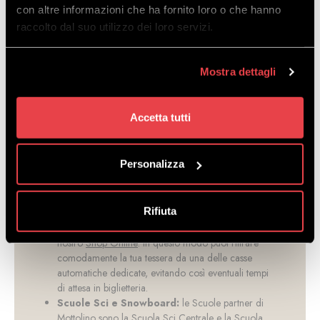
con altre informazioni che ha fornito loro o che hanno
raccolto dal suo utilizzo dei loro servizi.
Mostra dettagli
Accetta tutti
Personalizza
Ticket office:
la biglietteria per acquistare lo
skipass necessario ad accedere all’intera Ski Area di
Rifiuta
Livigno. Lo skipass può anche essere acquistato
direttamente online nella sezione Skipass Livigno del
nostro
Shop Online
: in questo modo puoi ritirare
comodamente la tua tessera da una delle casse
automatiche dedicate, evitando così eventuali tempi
di attesa in biglietteria.
Scuole Sci e Snowboard:
le Scuole partner di
Mottolino sono la Scuola Sci Centrale e la Scuola