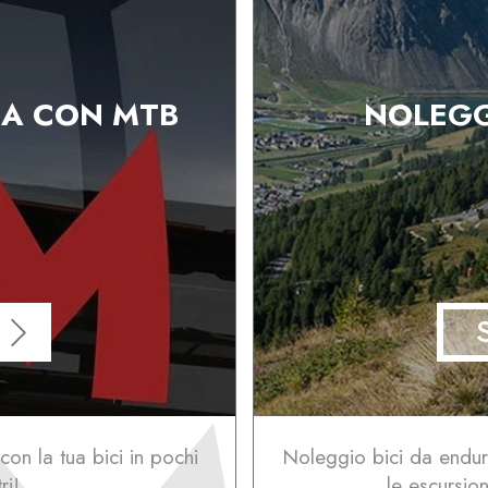
NA CON MTB
NOLEGG
con la tua bici in pochi
Noleggio bici da enduro
ri!
le escursion