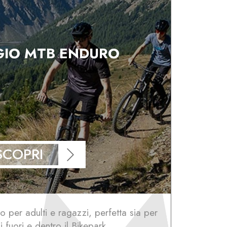
IO MTB ENDURO
SCOPRI
 per adulti e ragazzi, perfetta sia per
i fuori e dentro il Bikepark.