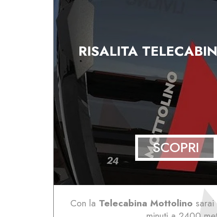
RISALITA TELECABI
SCOPRI
Con la
Telecabina Mottolino
sarai 
minuti a 2400 met