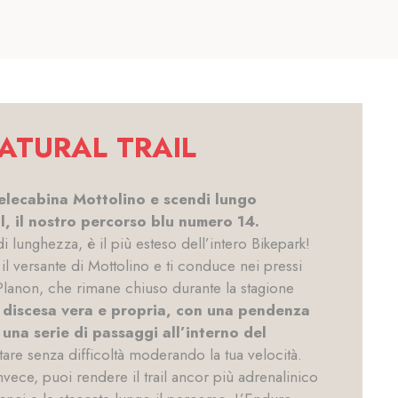
ATURAL TRAIL
telecabina Mottolino e scendi lungo
l, il nostro percorso blu numero 14.
 lunghezza, è il più esteso dell’intero Bikepark!
a il versante di Mottolino e ti conduce nei pressi
Planon, che rimane chiuso durante la stagione
la discesa vera e propria, con una pendenza
una serie di passaggi all’interno del
tare senza difficoltà moderando la tua velocità.
nvece, puoi rendere il trail ancor più adrenalinico