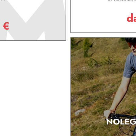
d
 €
NOLEG