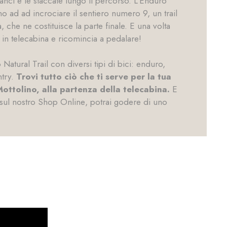
lanci e le staccate lungo il percorso. L’Enduro
ino ad ad incrociare il sentiero numero 9, un trail
, che ne costituisce la parte finale. E una volta
i in telecabina e ricomincia a pedalare!
Natural Trail con diversi tipi di bici: enduro,
ntry.
Trovi tutto ciò che ti serve per la tua
Mottolino, alla partenza della telecabina.
E
 sul nostro
Shop Online
, potrai godere di uno