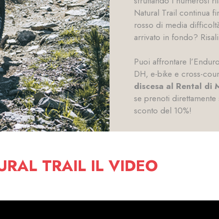
sfruttando i numerosi ri
Natural Trail continua f
rosso di media difficoltà
arrivato in fondo? Risal
Puoi affrontare l’Enduro 
DH, e-bike e cross-cou
discesa al Rental di 
se prenoti direttamente
sconto del 10%!
RAL TRAIL IL VIDEO