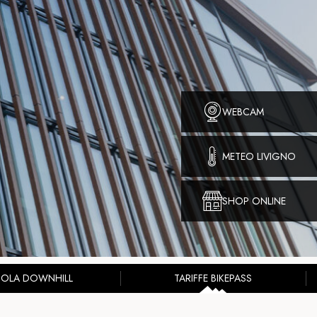
WEBCAM
METEO LIVIGNO
SHOP ONLINE
UOLA DOWNHILL
TARIFFE BIKEPASS