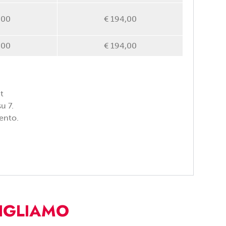
,00
€ 194,00
,00
€ 194,00
t
u 7.
ento.
SIGLIAMO