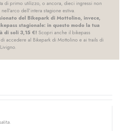
ta di primo utilizzo, o ancora, dieci ingressi non
 nell’arco dell’intera stagione estiva.
sionato del Bikepark di Mottolino, invece,
 bikepass stagionale: in questo modo la tua
 di soli 3,15 €!
Scopri anche il bikepass
di accedere al Bikepark di Mottolino e ai trails di
Livigno.
alita.