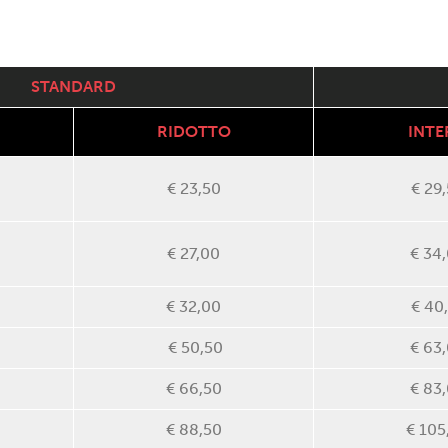
STANDARD
RIDOTTO
INTE
€ 23,50
€ 29
€ 27,00
€ 34
€ 32,00
€ 40
€ 50,50
€ 63
€ 66,50
€ 83
€ 88,50
€ 105