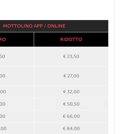
MOTTOLINO APP / ONLINE
RO
RIDOTTO
,50
€ 23,50
,00
€ 27,00
,00
€ 32,00
,00
€ 50,50
,00
€ 66,00
,00
€ 84,00