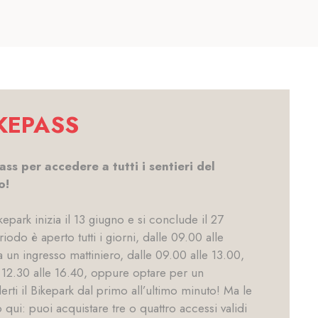
IKEPASS
ass per accedere a tutti i sentieri del
o!
epark inizia il 13 giugno e si conclude il 27
iodo è aperto tutti i giorni, dalle 09.00 alle
a un ingresso mattiniero, dalle 09.00 alle 13.00,
12.30 alle 16.40, oppure optare per un
erti il Bikepark dal primo all’ultimo minuto! Ma le
 qui: puoi acquistare tre o quattro accessi validi