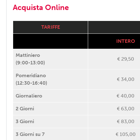
Acquista Online
TARIFFE
INTERO
Mattiniero
€ 29,50
(9:00-13:00)
Pomeridiano
€ 34,00
(12:30-16:40)
Giornaliero
€ 40,00
2 Giorni
€ 63,00
3 Giorni
€ 83,00
3 Giorni su 7
€ 105,00