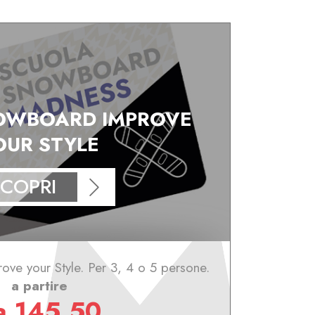
OWBOARD IMPROVE
OUR STYLE
COPRI
ve your Style. Per 3, 4 o 5 persone.
a partire
a 145,50