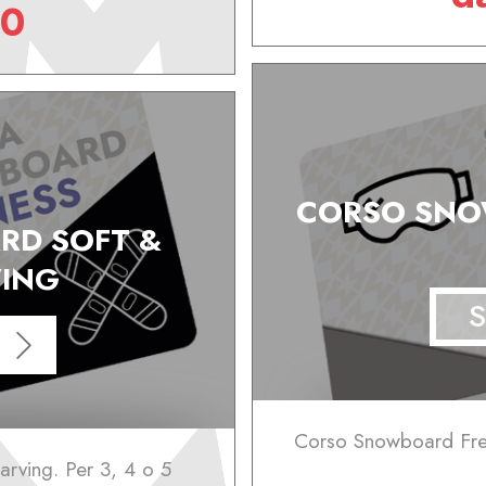
00
CORSO SNO
RD SOFT &
ING
S
Corso Snowboard Free
rving. Per 3, 4 o 5