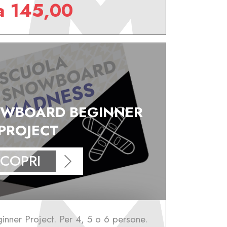
a 145,00
WBOARD BEGINNER
PROJECT
COPRI
nner Project. Per 4, 5 o 6 persone.