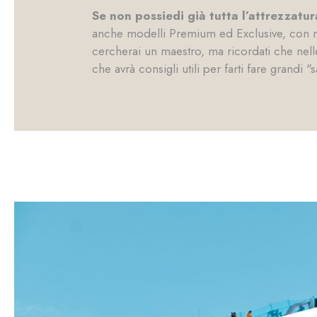
Se non possiedi già tutta l’attrezzatur
anche modelli Premium ed Exclusive, con mat
cercherai un maestro, ma ricordati che nell
che avrà consigli utili per farti fare grandi "sa