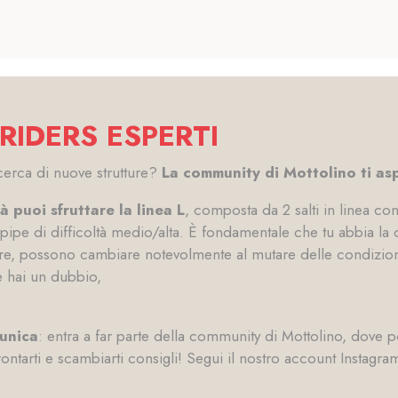
RIDERS ESPERTI
cerca di nuove strutture?
La community di Mottolino ti as
à puoi sfruttare la linea L
, composta da 2 salti in linea con 
er pipe di difficoltà medio/alta. È fondamentale che tu abbia la
re, possono cambiare notevolmente al mutare delle condizion
e hai un dubbio,
 unica
: entra a far parte della community di Mottolino, dove 
frontarti e scambiarti consigli! Segui il nostro account Insta