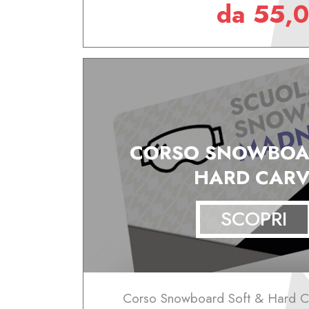
da 55,
CORSO SNOWBOA
HARD CARV
SCOPRI
Corso Snowboard Soft & Hard Ca