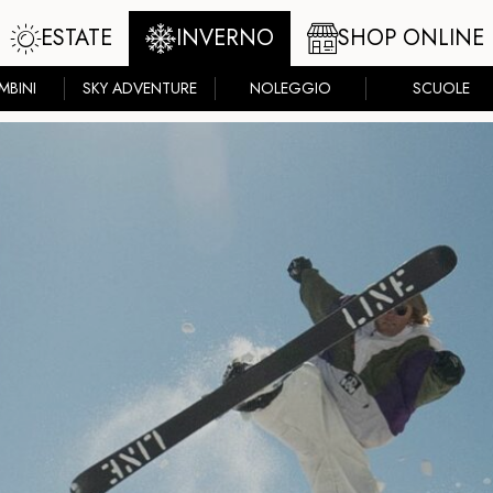
ESTATE
INVERNO
SHOP ONLINE
MBINI
SKY ADVENTURE
NOLEGGIO
SCUOLE