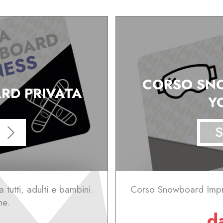
CORSO SN
RD PRIVATA
Y
S
tutti, adulti e bambini.
Corso Snowboard Impro
ne.
d