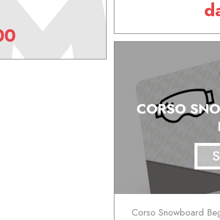
d
00
CORSO SNO
S
Corso Snowboard Begi