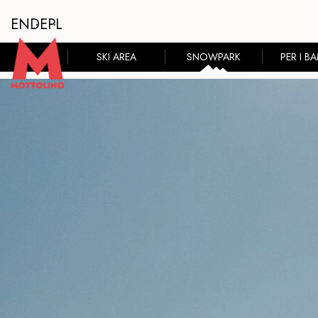
EN
DE
PL
SKI AREA
SNOWPARK
PER I BA