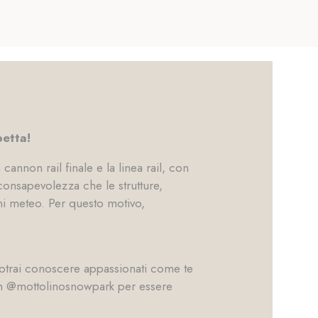
petta!
cannon rail finale e la linea rail, con
 consapevolezza che le strutture,
i meteo. Per questo motivo,
potrai conoscere appassionati come te
gram @mottolinosnowpark per essere