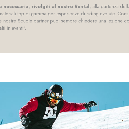
a necessaria, rivolgiti al nostro Rental
, alla partenza dell
eriali top di gamma per esperienze di riding evolute. Conside
e nostre Scuole partner puoi sempre chiedere una lezione con
lti in avanti".