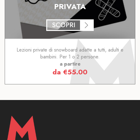
PRIVATA
SCOPRI
Lezioni private di snowboard adatte a tutti, adulti e
bambini. Per 1 o 2 persone.
a partire
da
€
55.00