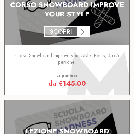
CORSO SNOWBOARD IMPROVE
YOUR STYLE
SCOPRI
Corso Snowboard Improve your Style. Per 3, 4 o 5
persone.
a partire
da
€
145.00
LEZIONE SNOWBOARD