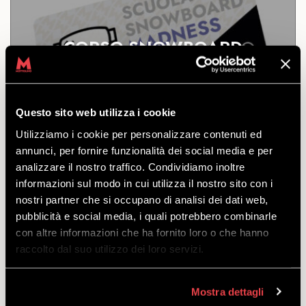
CORSO SNOWBOARD
FREESTYLE CENTER
SCOPRI
Questo sito web utilizza i cookie
Utilizziamo i cookie per personalizzare contenuti ed
annunci, per fornire funzionalità dei social media e per
Corso Snowboard Freestyle Center.
analizzare il nostro traffico. Condividiamo inoltre
Per 3, 4 o 5 persone.
informazioni sul modo in cui utilizza il nostro sito con i
nostri partner che si occupano di analisi dei dati web,
a partire
pubblicità e social media, i quali potrebbero combinarle
da
€
145.00
con altre informazioni che ha fornito loro o che hanno
raccolto dal suo utilizzo dei loro servizi.
Mostra dettagli