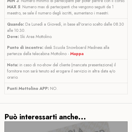
MIN 3
: Numero minimo di partecipanti per poter partire con il corso.
MAX 5
: Numero max di partecipanti che vengono seguiti da 1
maestro, se sale il numero degli iscritti, aumentano i maestri.
Quando:
Da Lunedì a Giovedì, in base all'orario scelto dalle 08.30
alle 10.30.
Dove:
Ski Area Mottolino.
Punto di incontro:
desk Scuola Snowboard Madness alla
partenza della telecabina Mottolino -
Mappa
Nota:
in caso di no-show del cliente (mancata presentazione) il
fornitore non sarà tenuto ad erogare il servizio in altra data e/o
orario.
Punti Mottolino APP:
NO.
Può interessarti anche...