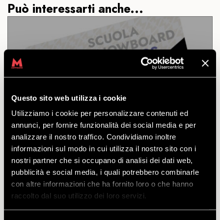
Può interessarti anche...
CORSO SNOWBOARD SOFT &
HARD CARVING
Questo sito web utilizza i cookie
SCOPRI
Utilizziamo i cookie per personalizzare contenuti ed
annunci, per fornire funzionalità dei social media e per
analizzare il nostro traffico. Condividiamo inoltre
informazioni sul modo in cui utilizza il nostro sito con i
Corso Snowboard Soft & Hard Carving.
Per 3, 4 o 5 persone.
nostri partner che si occupano di analisi dei dati web,
pubblicità e social media, i quali potrebbero combinarle
a partire
con altre informazioni che ha fornito loro o che hanno
da
€
145.00
raccolto dal suo utilizzo dei loro servizi.