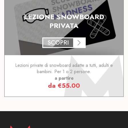
LEZIONE SNOWBOARD
PRIVATA
SCOPRI
Lezioni private di snowboard adatte a tutti, adulti e
bambini. Per 1 o 2 persone.
a partire
da
€
55.00