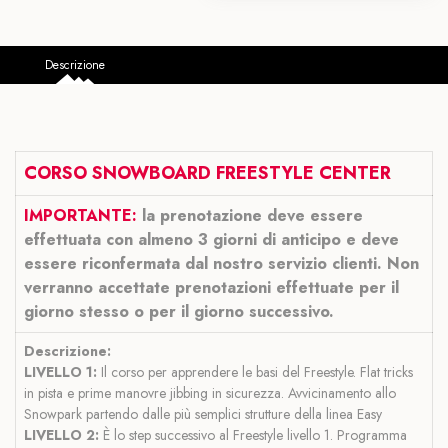
Descrizione
CORSO SNOWBOARD FREESTYLE CENTER
IMPORTANTE:
la prenotazione deve essere
effettuata con almeno 3 giorni di anticipo e deve
essere riconfermata dal nostro servizio clienti. Non
verranno accettate prenotazioni effettuate per il
giorno stesso o per il giorno successivo.
Descrizione:
LIVELLO 1:
Il corso per apprendere le basi del Freestyle. Flat tricks
in pista e prime manovre jibbing in sicurezza. Avvicinamento allo
Snowpark partendo dalle più semplici strutture della linea Easy
LIVELLO 2:
È lo step successivo al Freestyle livello 1. Programma