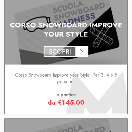
CORSO SNOWBOARD IMPROVE
YOUR STYLE
SCOPRI
Corso Snowboard Improve your Style. Per 3, 4 o 5
persone.
a partire
da
€
145.00