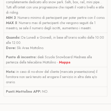
completamente dedicato allo snow park. Salti, box, rail, mini pipe…
Tutti affrontati con una progressione che rispetti il vostro livello e stile
di riding.
MIN 3
: Numero minimo di partecipanti per poter partire con il corso.
MAX 5
: Numero max di partecipanti che vengono seguiti da 1
maestro, se sale il numero degli iscritti, aumentano i maestri.
Quando:
Da Lunedì a Giovedì, in base all'orario scelto dalle 10.00
alle 12.00.
Dove:
Ski Area Mottolino.
Punto di incontro:
desk Scuola Snowboard Madness alla
partenza della telecabina Mottolino -
Mappa
Nota:
in caso di no-show del cliente (mancata presentazione) il
fornitore non sarà tenuto ad erogare il servizio in altra data e/o
orario.
Punti Mottolino APP:
NO.