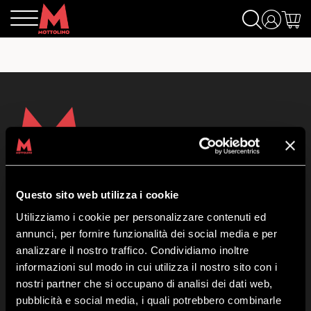
Questo sito web utilizza i cookie
Mottolino S.p.A.
Via Bondi 473, 23041 Livigno (SO) – C.F. 00585220148
Utilizziamo i cookie per personalizzare contenuti ed
Capitale Sociale € 8.772.000,00 – REA di Sondrio n. 41452
annunci, per fornire funzionalità dei social media e per
Copyright 2019 Mottolino S.p.A.- Sito Web:
Webtek S.p.A.
analizzare il nostro traffico. Condividiamo inoltre
Orario HQ Mottolino:
08:30-18:00
informazioni sul modo in cui utilizza il nostro sito con i
Orario Cabina:
09:00-16:40
nostri partner che si occupano di analisi dei dati web,
pubblicità e social media, i quali potrebbero combinarle