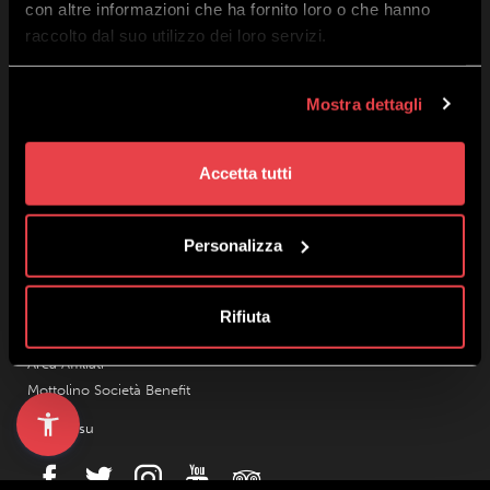
con altre informazioni che ha fornito loro o che hanno
Chi Siamo
raccolto dal suo utilizzo dei loro servizi.
Contatti
Lavora con noi
Mostra dettagli
Privacy e Cookie Policy
Termini e Condizioni Ecommerce
Dichiarazione di Accessibilità
Accetta tutti
Mottolino Vibes
Regolamento Mottolino Vibes
Personalizza
Webcam
Meteo Livigno
Parcheggi
Rifiuta
Offerte Gruppi
Area Affiliati
Mottolino Società Benefit
Seguici su