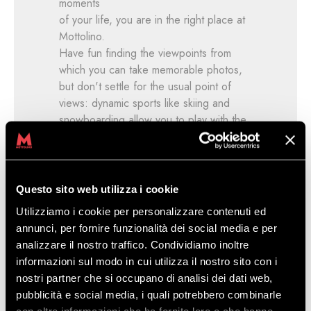
moments
of your life, you are in the right place at
Mottolino.
Have fun finding the viewpoints from
which you can take memorable photos,
but don't settle for the usual point of
views: dynamic sports like skiing and
snowboarding allow you to play with the
prospects and create unique and
personal shots, for a perfect and
authentic feed.
Choose the most suitable outfit to
Questo sito web utilizza i cookie
contrast the white whiteness of the ski
Utilizziamo i cookie per personalizzare contenuti ed
slopes or the blue of the sky, tell about
annunci, per fornire funzionalità dei social media e per
your holiday in a mountain location, on a
analizzare il nostro traffico. Condividiamo inoltre
wooden staircase or a chaise longue
informazioni sul modo in cui utilizza il nostro sito con i
under the sun.
nostri partner che si occupano di analisi dei dati web,
Enjoy every moment to its fullest without
pubblicità e social media, i quali potrebbero combinarle
forgetting that the best company is the real one,
con altre informazioni che ha fornito loro o che hanno