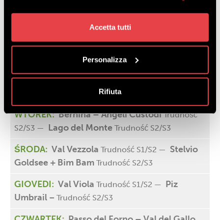
Livigno
+39 331 33 22 023
Accetta tutti
Personalizza
PONIEDZIAŁEK:
Monte Parè – Val Tort – Valle
delle Mine
Trudność
Stelvio – Livigno
S1/S2 —
Rifiuta
Trudność S2/S3
WTOREK:
Bernina – Angeli Custodi
Trudność
Lago del Monte
S2/S3 —
Trudność S2/S3
ŚRODA:
Val Vezzola
Stelvio
Trudność S1/S2 —
Goldsee + Bim Bam
Trudność S2/S3
GIOVEDI:
Val Viola
Piz
Trudność S1/S2 —
Umbrail
–
Trudność S2/S3
CZWARTEK:
Passo del Forno – Val del Gallo