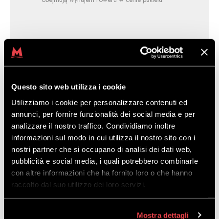
Questo sito web utilizza i cookie
Utilizziamo i cookie per personalizzare contenuti ed
annunci, per fornire funzionalità dei social media e per
MTB TOURY
analizzare il nostro traffico. Condividiamo inoltre
informazioni sul modo in cui utilizza il nostro sito con i
DOSTĘPNE Z
nostri partner che si occupano di analisi dei dati web,
pubblicità e social media, i quali potrebbero combinarle
ROWEREM ENDURO
con altre informazioni che ha fornito loro o che hanno
raccolto dal suo utilizzo dei loro servizi.
I E-BIKE’IEM
We współpracy z Bike
Mostra dettagli