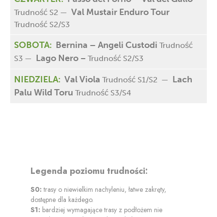
Val Mustair Enduro Tour
Trudność S2 —
Trudność S2/S3
SOBOTA:
Bernina – Angeli Custodi
Trudność
Lago Nero
S3 —
–
Trudność S2/S3
NIEDZIELA:
Val Viola
Lach
Trudność S1/S2 —
Palu Wild Toru
Trudność S3/S4
Legenda poziomu trudności:
S0:
trasy o niewielkim nachyleniu, łatwe zakręty,
dostępne dla każdego.
S1:
bardziej wymagające trasy z podłożem nie