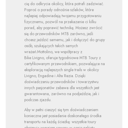
cię do odkrycia okolicy, która potrafi zadziwiać.
Poproś o porady odnośnie szlaków, które
najlepiej odpowiadają twojemu przygotowaniu
fizycznemu, pozwól na przekazanie ci kilku
porad, aby poprawić technikę. Możesz zwrócić
się do przewodników MTB zarówno, jeśli
chcesz jeździć samemu, jak i dołączyć do grupy
osób, szukających takich samych
wrażeń.Mottolino, we współpracy z
Bike Livigno, oferuje tygodniowe MTB Toury z
certyfikowanym przewodnikiem, pozwalające na
eksplorację najlepszych single trails w okolicy
Livigno, Engadine i Alta Rezia. Dzięki
doświadczeniu przewodników i towarzystwu
innych pasjonatów zabawa dla wszystkich jest
gwarantowana, zarówno na podjeździe, jak i
podczas zjazdu.
Aby w pełni cieszyć się tym doświadczeniem
konieczne jest posiadanie doskonałego środka
transportu na każdą ścieżkę: wszystkie toury
obejmują wynajem roweru w cenie pakietu.