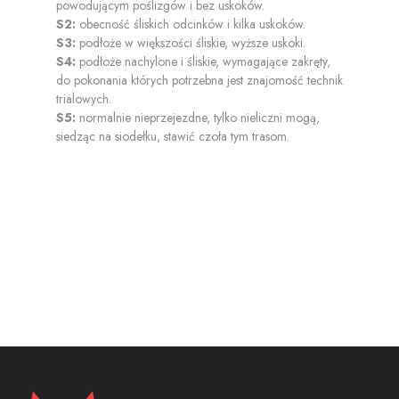
powodującym poślizgów i bez uskoków.
S2:
obecność śliskich odcinków i kilka uskoków.
S3:
podłoże w większości śliskie, wyższe uskoki.
S4:
podłoże nachylone i śliskie, wymagające zakręty,
do pokonania których potrzebna jest znajomość technik
trialowych.
S5:
normalnie nieprzejezdne, tylko nieliczni mogą,
siedząc na siodełku, stawić czoła tym trasom.