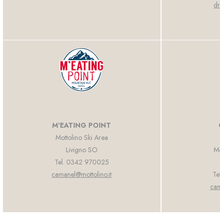
dr
M'EATING POINT
Mottolino Ski Area
Livigno SO
Mo
Tel. 0342 970025
camanel@mottolino.it
Te
cam