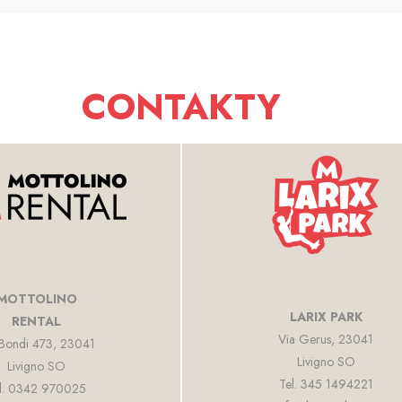
CONTAKTY
MOTTOLINO
LARIX PARK
RENTAL
Via Gerus, 23041
 Bondi 473, 23041
Livigno SO
Livigno SO
Tel. 345 1494221
l. 0342 970025