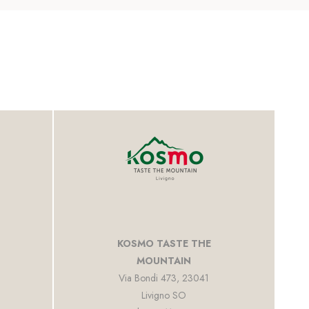
KOSMO TASTE THE
MOUNTAIN
Via Bondi 473, 23041
Livigno SO