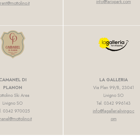
info@larixpark.com
rent@mottolino.it
CAMANEL DI
LA GALLERIA
PLANON
Via Plan 99/B, 23041
ttolino Ski Area
Livigno SO
Livigno SO
Tel. 0342 996143
l. 0342 970025
info@lagallerialivingo.c
anel@mottolino.it
om