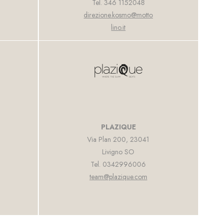
Tel. 346 1152048
direzione.kosmo@motto
lino.it
PLAZIQUE
Via Plan 200, 23041
Livigno SO
Tel. 0342996006
team@plazique.com