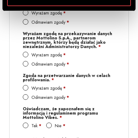
Telegram, ...) na podany powyżej numer
telefonu komórkowego.
*
Wyrażam zgodę
*
Odmawiam zgody
*
Wyrażam zgodę na przekazywanie danych
przez Mottolino S.p.A., partnerom
zewnętrznym, którzy będą działać jako
niezależni Administratorzy Danych.
*
Wyrażam zgodę
*
Odmawiam zgody
*
Zgoda na przetwarzanie danych w celach
profilowania.
*
Wyrażam zgodę
*
Odmawiam zgody
*
Oświadczam, że zapoznałem się z
informacją i regulaminem programu
Mottolino Vibes.
*
Tak
*
Nie
*