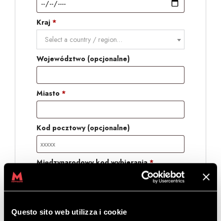
Kraj
*
Select a country / region…
Województwo
(opcjonalne)
Miasto
*
Kod pocztowy
(opcjonalne)
Międzynarodowy kod wybierania
*
Telefon
*
Questo sito web utilizza i cookie