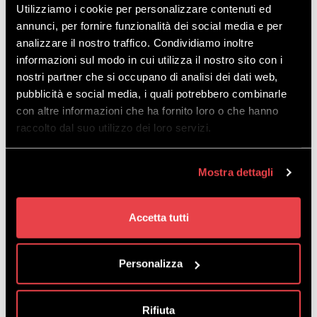
Utilizziamo i cookie per personalizzare contenuti ed
Płeć
*
annunci, per fornire funzionalità dei social media e per
analizzare il nostro traffico. Condividiamo inoltre
informazioni sul modo in cui utilizza il nostro sito con i
Wyrażam zgodę na przetwarzanie moich
nostri partner che si occupano di analisi dei dati web,
danych osobowych przez Mottolino S.p.A.*,
pubblicità e social media, i quali potrebbero combinarle
w celach marketingowych
*
con altre informazioni che ha fornito loro o che hanno
Wyrażam zgodę
*
raccolto dal suo utilizzo dei loro servizi.
Odmawiam zgody
*
Wyrażam zgodę na przesyłanie
komunikatów informacyjnych lub
Mostra dettagli
promocyjnych przez Mottolino S.p.A.* w
celach marketingowych, na podany
powyżej adres e-mail.
*
Accetta tutti
Wyrażam zgodę
*
Odmawiam zgody
*
Personalizza
Wyrażam zgodę na przesyłanie
komunikatów informacyjnych lub
promocyjnych przez Mottolino S.p.A.* w
celach marketingowych, za pośrednictwem
systemów komunikacyjnych (Whatsapp,
Rifiuta