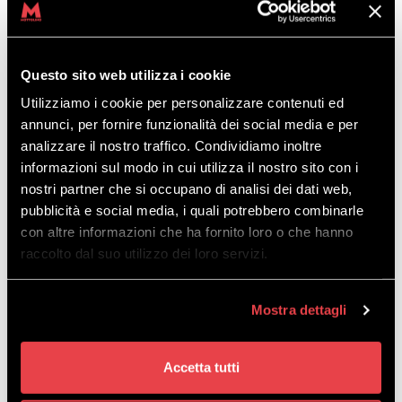
Questo sito web utilizza i cookie
Utilizziamo i cookie per personalizzare contenuti ed
annunci, per fornire funzionalità dei social media e per
analizzare il nostro traffico. Condividiamo inoltre
informazioni sul modo in cui utilizza il nostro sito con i
nostri partner che si occupano di analisi dei dati web,
pubblicità e social media, i quali potrebbero combinarle
con altre informazioni che ha fornito loro o che hanno
raccolto dal suo utilizzo dei loro servizi.
PRACUJ Z NAMI
Chciałbyś zostać częścią naszego teamu?
Mostra dettagli
Wyślij swoje CV na adres
job@mottolino.it
Skontaktujemy się z tobą jak najszybciej, aby
Accetta tutti
lepiej się poznać.