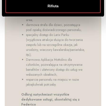
transportem ratrakiem;
darmowy kryty parking dla busów
Rifiuta
turystycznych;
depozyt nart w korzystnych cenach w ski
area;
darmowa strefa dla dzieci, pozostająca
pod opieką doświadczonego personelu;
specjalny dostęp do Larix Parku
(wyjątkowe atrakcje służące do tworzenia
zespołu lub na szczególne okazje, jak
urodziny, wieczory kawalerskie/panieńskie,
itp.);
Darmowa Aplikacja Mottolino dla
członków, pozwalająca na otrzymywanie
benefitów i ułatwiony dostęp do usług we
wskazanych obiektach;
wsparcie personelu na miejscu w razie
jakiejkolwiek potrzeby.
Odkryj natychmiast wszystkie
dedykowane usługi, skontaktuj się z
Federico