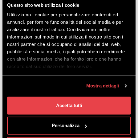
Questo sito web utilizza i cookie
Utilizziamo i cookie per personalizzare contenuti ed
annunci, per fornire funzionalità dei social media e per
analizzare il nostro traffico. Condividiamo inoltre
OTO CO
informazioni sul modo in cui utilizza il nostro sito con i
nostri partner che si occupano di analisi dei dati web,
MOŻEMY CI
pubblicità e social media, i quali potrebbero combinarle
con altre informazioni che ha fornito loro o che hanno
ZAOFEROWAĆ!
raccolto dal suo utilizzo dei loro servizi.
Wsparcie organizacyjne i logistyczne w
Mostra dettagli
przypadku dedykowanych ewentów w ski
area;
możliwość zamówienia specjalnego menu
Accetta tutti
w naszych schroniskach, do których
można dojść pieszo zarówno latem, jak i
zimą;
możliwość zorganizowania kolacji lub
Personalizza
szczególnych ewentów na szczycie z