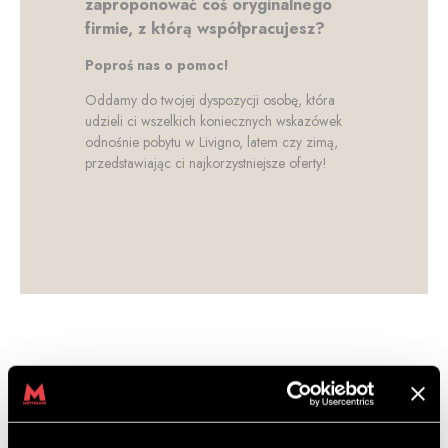
zaproponować coś oryginalnego
firmie, z którą współpracujesz?
Poproś nas o pomoc!
Oddamy do twojej dyspozycji osobę, która
udzieli ci wszelkich koniecznych wskazówek
odnośnie pobytu w Livigno, latem czy zimą,
przedstawiając ci najkorzystniejsze oferty!