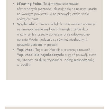
M’eating Point:
Tutaj możesz skosztować
różnorodnych pyszności, elaksując się na naszym tarasie
na świeżym powietrzu. A na przekąskę czeka wiele
rodzajów ciast;
Wędrówki
: Z dworca kolejki linowej możesz wyruszyć
na niezapomniane wędrówki. Pamiętaj, że bardzo
ważny jest filtr przeciwsłoneczny oraz odpowiednie
ubranie. Woda i jedzenie są również niezbędnymi
sprzymierzeńcami w górach!
Yepi Meal:
Tego lata Mottolino prezentuje nowość –
Yepi Meal dla najmłodszych:
przyjdź po swój, ciesz
się lunchem na dużej wysokości i odkryj niespodziankę
w środku!