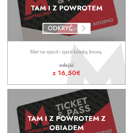
TAM I Z POWROTEM
ODKRYĆ
Bilet na wjazd i zjazd kolejką linową.
odejść
z 16,50€
TAM I Z POWROTEM Z
OBIADEM