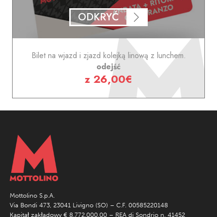
ODKRYĆ
Bilet na wjazd i zjazd kolejką linową z lunchem.
odejść
z 26,00€
Mottolino S.p.A.
Via Bondi 473, 23041 Livigno (SO) – C.F. 00585220148
Kapitał zakładowy € 8.772.000,00 – REA di Sondrio n. 41452