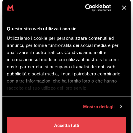
Questo sito web utilizza i cookie
Utilizziamo i cookie per personalizzare contenuti ed
ODKRYĆ
annunci, per fornire funzionalità dei social media e per
analizzare il nostro traffico. Condividiamo inoltre
informazioni sul modo in cui utilizza il nostro sito con i
Spędź dzień wśród tysiącletnich modrzewi: odkryj
nostri partner che si occupano di analisi dei dati web,
10 tras naszego parku przygód i naładuj energię w
pubblicità e social media, i quali potrebbero combinarle
Larix Bar.
con altre informazioni che ha fornito loro o che hanno
raccolto dal suo utilizzo dei loro servizi.
Mostra dettagli
Accetta tutti