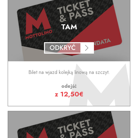
TAM
ODKRYĆ
Bilet na wjazd kolejką linową na szczyt.
odejść
z 12,50€