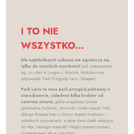
I TO NIE
WSZYSTKO...
Dla najmłodszych zabawa nie ogranicza się
tylko do wysokich wysokości!
Jeśli zastanawiasz
się, co robić w Livigno z dziećmi, Mottolino ma
odpowiedź: Park Przygody Larix i Bikepark.
Park Larix to nasz park przygód położony w
starodrzewie, zaledwie kilka kroków od
centrum miasta
, gdzie znajdziesz linowe
zjeżdżalnie, huśtawki, winorośli i wiele więcej! Park
oferuje dziesięć tras o różnym stopniu trudności i
unikalnych wyzwaniach, a także dwie chatki należące
do Yepi, naszego maskotki! Między trasami możesz
zregenerować siły w Larix Bar!