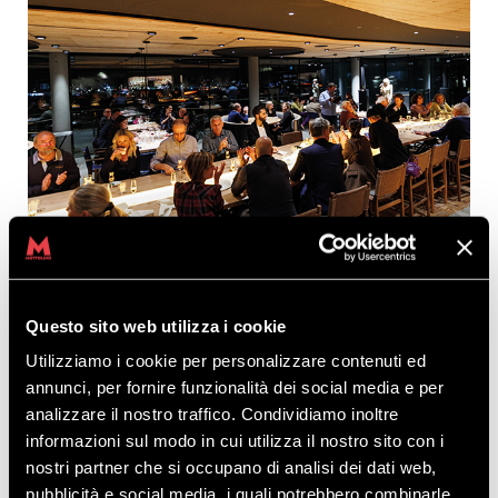
Questo sito web utilizza i cookie
Utilizziamo i cookie per personalizzare contenuti ed
IL KOSMO A CENA
annunci, per fornire funzionalità dei social media e per
analizzare il nostro traffico. Condividiamo inoltre
Il Kosmo Taste the Mountain ti aspetta tutti i giorni, dal
informazioni sul modo in cui utilizza il nostro sito con i
lunedì alla domenica (chiuso il giovedí), a partire dalle
nostri partner che si occupano di analisi dei dati web,
ore 19.00.
Potrai assaporare l’essenza dei
pubblicità e social media, i quali potrebbero combinarle