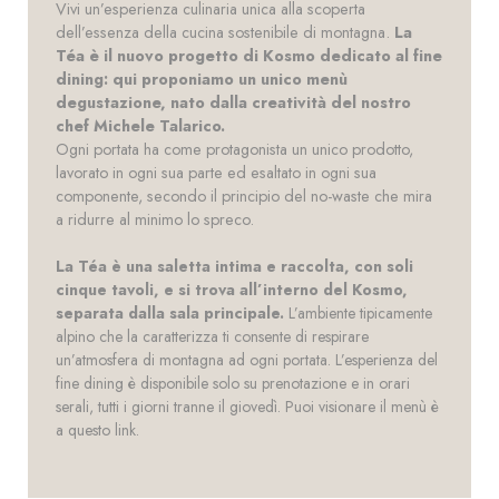
Vivi un’esperienza culinaria unica alla scoperta
dell’essenza della cucina sostenibile di montagna.
La
Téa è il nuovo progetto di Kosmo dedicato al fine
dining: qui proponiamo un unico menù
degustazione, nato dalla creatività del nostro
chef Michele Talarico.
Ogni portata ha come protagonista un unico prodotto,
lavorato in ogni sua parte ed esaltato in ogni sua
componente, secondo il principio del no-waste che mira
a ridurre al minimo lo spreco.
La Téa è una saletta intima e raccolta, con soli
cinque tavoli, e si trova all’interno del Kosmo,
separata dalla sala principale.
L’ambiente tipicamente
alpino che la caratterizza ti consente di respirare
un’atmosfera di montagna ad ogni portata. L’esperienza del
fine dining è disponibile solo su prenotazione e in orari
serali, tutti i giorni tranne il giovedì. Puoi visionare il menù è
a questo
link
.