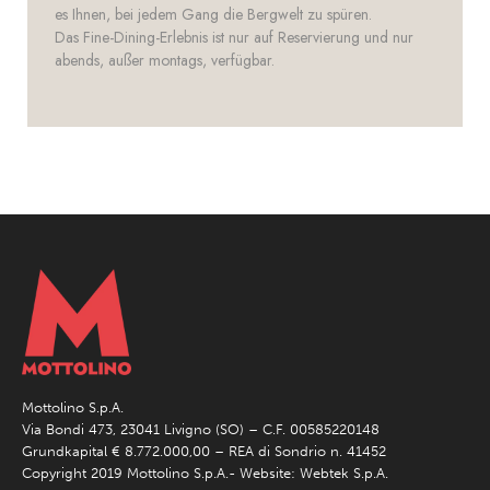
es Ihnen, bei jedem Gang die Bergwelt zu spüren.
Das Fine-Dining-Erlebnis ist nur auf Reservierung und nur
abends, außer montags, verfügbar.
Mottolino S.p.A.
Via Bondi 473, 23041 Livigno (SO) – C.F. 00585220148
Grundkapital € 8.772.000,00 – REA di Sondrio n. 41452
Copyright 2019 Mottolino S.p.A.- Website:
Webtek S.p.A.