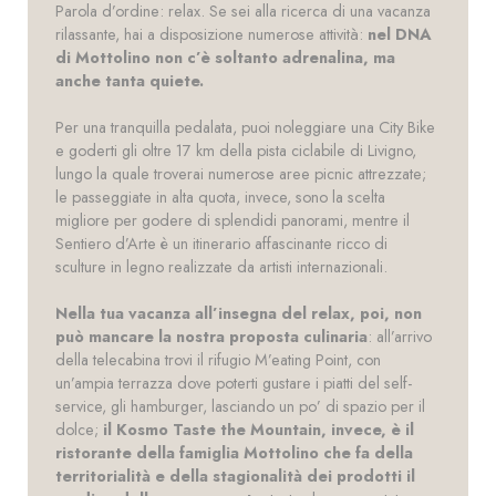
Parola d’ordine: relax. Se sei alla ricerca di una vacanza
rilassante, hai a disposizione numerose attività:
nel DNA
di Mottolino non c’è soltanto adrenalina, ma
anche tanta quiete.
Per una tranquilla pedalata, puoi noleggiare una City Bike
e goderti gli oltre 17 km della pista ciclabile di Livigno,
lungo la quale troverai numerose aree picnic attrezzate;
le passeggiate in alta quota, invece, sono la scelta
migliore per godere di splendidi panorami, mentre il
Sentiero d’Arte è un itinerario affascinante ricco di
sculture in legno realizzate da artisti internazionali.
Nella tua vacanza all’insegna del relax, poi, non
può mancare la nostra proposta culinaria
: all’arrivo
della telecabina trovi il rifugio M’eating Point, con
un’ampia terrazza dove poterti gustare i piatti del self-
service, gli hamburger, lasciando un po’ di spazio per il
dolce;
il Kosmo Taste the Mountain, invece, è il
ristorante della famiglia Mottolino che fa della
territorialità e della stagionalità dei prodotti il