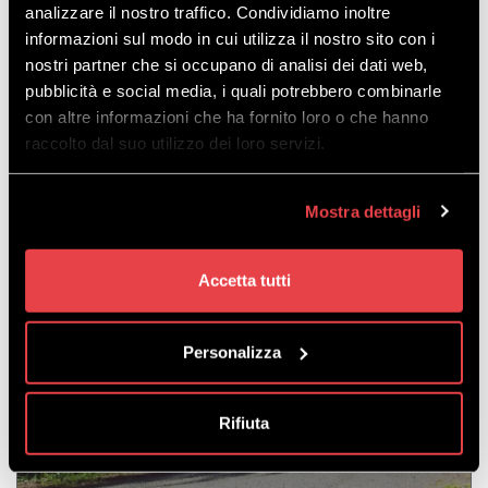
delle nostre montagne: passeggiare in alta quota
analizzare il nostro traffico. Condividiamo inoltre
rigenera corpo e mente.
informazioni sul modo in cui utilizza il nostro sito con i
nostri partner che si occupano di analisi dei dati web,
pubblicità e social media, i quali potrebbero combinarle
con altre informazioni che ha fornito loro o che hanno
raccolto dal suo utilizzo dei loro servizi.
Mostra dettagli
Accetta tutti
LA NATURA INCONTRA L’ARTE
Personalizza
Rifiuta