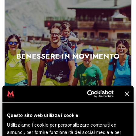
BENESSERE IN MOVIMENTO
SCOPRI
Questo sito web utilizza i cookie
Utilizziamo i cookie per personalizzare contenuti ed
Sali in telecabina e lasciati ispirare dalla maestosità
annunci, per fornire funzionalità dei social media e per