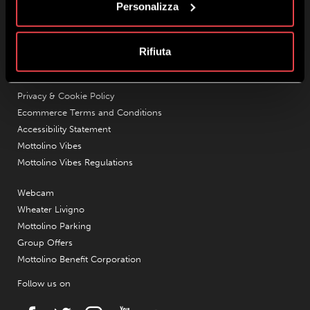
Personalizza
Opening Gondola hours:
09:00-16:40
Who we are
Rifiuta
Contact
Work with us
Privacy & Cookie Policy
Ecommerce Terms and Conditions
Accessibility Statement
Mottolino Vibes
Mottolino Vibes Regulations
Webcam
Wheater Livigno
Mottolino Parking
Group Offers
Mottolino Benefit Corporation
Follow us on