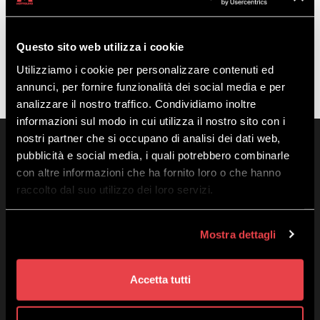
Questo sito web utilizza i cookie
Utilizziamo i cookie per personalizzare contenuti ed
annunci, per fornire funzionalità dei social media e per
analizzare il nostro traffico. Condividiamo inoltre
informazioni sul modo in cui utilizza il nostro sito con i
nostri partner che si occupano di analisi dei dati web,
pubblicità e social media, i quali potrebbero combinarle
con altre informazioni che ha fornito loro o che hanno
raccolto dal suo utilizzo dei loro servizi.
Mostra dettagli
Mottolino S.p.A.
Via Bondi 473, 23041 Livigno (SO) – C.F. 00585220148
Share capital € 8.772.000,00 – REA di Sondrio n. 41452
Accetta tutti
Copyright 2019 Mottolino S.p.A.- Website:
Webtek S.p.A.
Opening times HQ Mottolino:
08:30–18:00