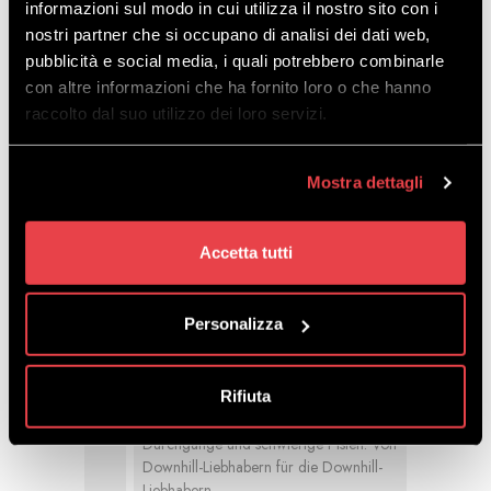
informazioni sul modo in cui utilizza il nostro sito con i
Ziemlich flacher Weg, die sich aber
durch die vielen Wurzeln und Kurven
nostri partner che si occupano di analisi dei dati web,
auszeichnet. Am Ende verbindet er sich
pubblicità e social media, i quali potrebbero combinarle
mit First Ever.
con altre informazioni che ha fornito loro o che hanno
raccolto dal suo utilizzo dei loro servizi.
8 • 23
ROUTEN: ROTE - TECH
Länge 284 m - Neigung: 22%
Mostra dettagli
Die Erfinder des technisch ausgereiften
"Panet" bieten eine einfachere Strecke,
aber mit einigen engen Durchgängen.
Accetta tutti
10 • PANET
Personalizza
ROUTEN: ROTE/SCHWARZE -
FLOW
Länge 586 m - Neigung: 21%
Rifiuta
Ein erstaunlicher rot-schwarzer Weg
durch Wälder, Büsche, mittelschwere
Durchgänge und schwierige Pisten. Von
Downhill-Liebhabern für die Downhill-
Liebhabern.