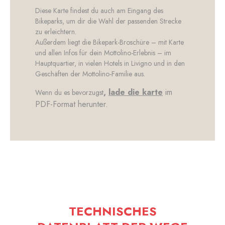
Diese Karte findest du auch am Eingang des
Bikeparks, um dir die Wahl der passenden Strecke
zu erleichtern.
Außerdem liegt die Bikepark-Broschüre – mit Karte
und allen Infos für dein Mottolino-Erlebnis – im
Hauptquartier, in vielen Hotels in Livigno und in den
Geschäften der Mottolino-Familie aus.
,
lade die karte
im
Wenn du es bevorzugst
PDF-Format herunter.
TECHNISCHES