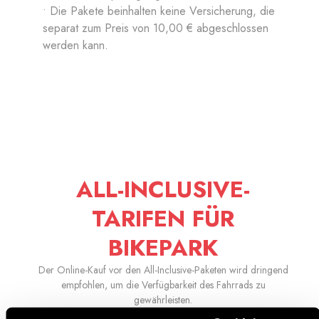
• Die Pakete beinhalten keine Versicherung, die
separat zum Preis von 10,00 € abgeschlossen
werden kann.
ALL-INCLUSIVE-
TARIFEN FÜR
BIKEPARK
Der Online-Kauf vor den All-Inclusive-Paketen wird dringend
empfohlen, um die Verfügbarkeit des Fahrrads zu
gewährleisten.
Du hast auch die Möglichkeit,
einen Rabatt von 10% zu