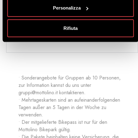
BUCHEN
4 Tage
€ 405,00
€ 365,00
Personalizza
5 Tage
€ 473,00
€ 426,00
6 Tage
€ 486,00
€ 438,00
Rifiuta
• Sonderangebote für Gruppen ab 10 Personen,
zur Information kannst du uns unter
gruppi@mottolino.it
kontaktieren.
• Mehrtageskarten sind an aufeinanderfolgenden
Tagen außer an 5 Tagen in der Woche zu
verwenden.
• Der mitgelieferte Bikepass ist nur für den
Mottolino Bikepark gültig.
• Die Pakete beinhalten keine Versicherung, die