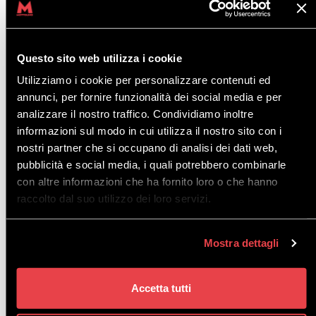
erhalten
! Gehe kein Risiko ein, kaufe dein Paket gleich
online!
Questo sito web utilizza i cookie
Utilizziamo i cookie per personalizzare contenuti ed
annunci, per fornire funzionalità dei social media e per
ALL-INCLUSIVE ENDURO EXCLUSIVE
analizzare il nostro traffico. Condividiamo inoltre
Enthält: Verleih von MTB Endurol, Helm,
informazioni sul modo in cui utilizza il nostro sito con i
Schutzausrüstung, Mottolino Bikepass.
nostri partner che si occupano di analisi dei dati web,
pubblicità e social media, i quali potrebbero combinarle
con altre informazioni che ha fornito loro o che hanno
ONLINE-
STANDARDPREIS
raccolto dal suo utilizzo dei loro servizi.
PREIS
1 Tag
€ 135,00
€ 122,00
Mostra dettagli
2 Tage
€ 230,00
€ 207,00
Accetta tutti
3 Tage
€ 324,00
€ 292,00
ONLINE