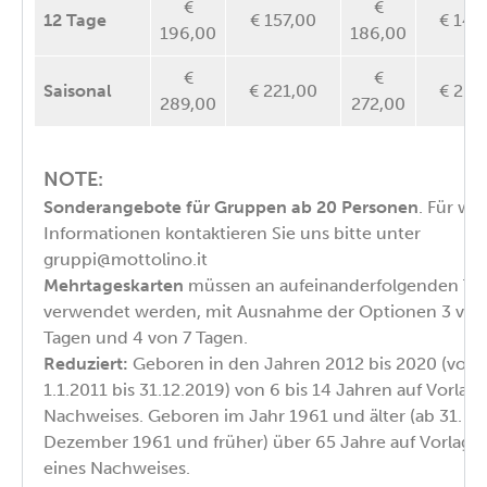
€
€
12 Tage
€ 157,00
€ 149
196,00
186,00
€
€
Saisonal
€ 221,00
€ 207
289,00
272,00
NOTE:
Sonderangebote für Gruppen ab 20 Personen
. Für we
Informationen kontaktieren Sie uns bitte unter
gruppi@mottolino.it
Mehrtageskarten
müssen an aufeinanderfolgenden Ta
verwendet werden, mit Ausnahme der Optionen 3 von
Tagen und 4 von 7 Tagen.
Reduziert:
Geboren in den Jahren 2012 bis 2020 (vom
1.1.2011 bis 31.12.2019) von 6 bis 14 Jahren auf Vorlag
Nachweises. Geboren im Jahr 1961 und älter (ab 31.
Dezember 1961 und früher) über 65 Jahre auf Vorlage
eines Nachweises.