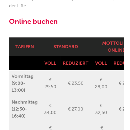
der Lifte.
Online buchen
MOTTOLIN
TARIFEN
STANDARD
ONLINE
VOLL
REDUZIERT
VOLL
REDUZ
Vormittag
€
€
(9:00-
€ 23,50
€ 22,
29,50
28,00
13:00)
Nachmittag
€
€
(12:30-
€ 27,00
€ 25,
34,00
32,50
16:40)
€
€