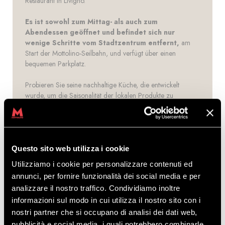
Restaurant in Livigno.
Es ist sowohl zum Mittag- als auch zum
Abendessen geöffnet und befindet sich nur
wenige Schritte vom Stadtzentrum entfernt,
am
Start der Mottolino-Seilbahn, und verfügt über einen
bequemen Parkplatz.
Probieren Sie seine nachhaltige Küche, die entwickelt
wurde, um die Saisonalität der lokalen Produkte zu
würdigen.
Eine Reservierung wird empfohlen, indem Sie die Nummer
+39 3461152048 anrufen oder die Website besuchen:
Kosmo Taste of Mountain.
Questo sito web utilizza i cookie
Utilizziamo i cookie per personalizzare contenuti ed
annunci, per fornire funzionalità dei social media e per
analizzare il nostro traffico. Condividiamo inoltre
MEHR ENTDECKEN
informazioni sul modo in cui utilizza il nostro sito con i
nostri partner che si occupano di analisi dei dati web,
pubblicità e social media, i quali potrebbero combinarle