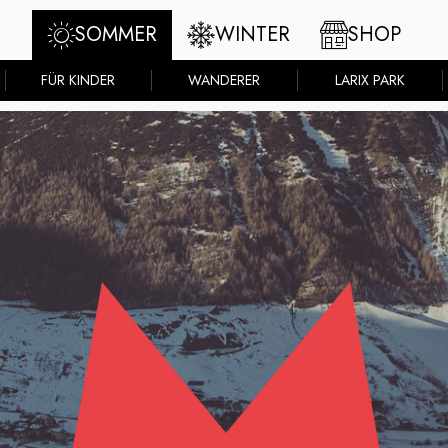
SOMMER
WINTER
SHOP
FÜR KINDER
WANDERER
LARIX PARK