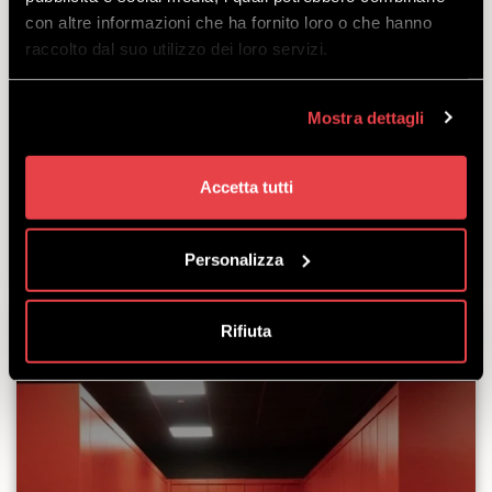
con altre informazioni che ha fornito loro o che hanno
SKI-ZUBEHÖRVERLEIH
raccolto dal suo utilizzo dei loro servizi.
Mostra dettagli
Accetta tutti
Personalizza
Rifiuta