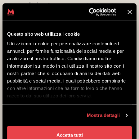
aufblasbares Kissen springen möchte. Kurz gesagt,
spring rein – es ist weich!
NORTH SHORE
Questo sito web utilizza i cookie
AREA
Utilizziamo i cookie per personalizzare contenuti ed
annunci, per fornire funzionalità dei social media e per
Die North Shore Area liegt vollständig im Wald und
analizzare il nostro traffico. Condividiamo inoltre
befindet sich kurz vor dem Ende des Bikeparks. Sie ist
informazioni sul modo in cui utilizza il nostro sito con i
von fast allen Trails aus zugänglich. Sie bietet eine
nostri partner che si occupano di analisi dei dati web,
Vielzahl von Holzstrukturen: Step-Ups, Step-Downs,
pubblicità e social media, i quali potrebbero combinarle
Spiralen, Steilkurven und vieles mehr.
Ähnlich wie in
con altre informazioni che ha fornito loro o che hanno
der Jump Area gibt es auch hier Hindernisse für
raccolto dal suo utilizzo dei loro servizi.
jeden Fahrer: einfachere für Anfänger und
anspruchsvollere für erfahrene Fahrer.
Und wenn
dir keine davon zusagt, keine Sorge – du kannst die
Mostra dettagli
North Shore Area umgehen und dem Trail bis zur
Gondelbahnstation folgen!
Accetta tutti