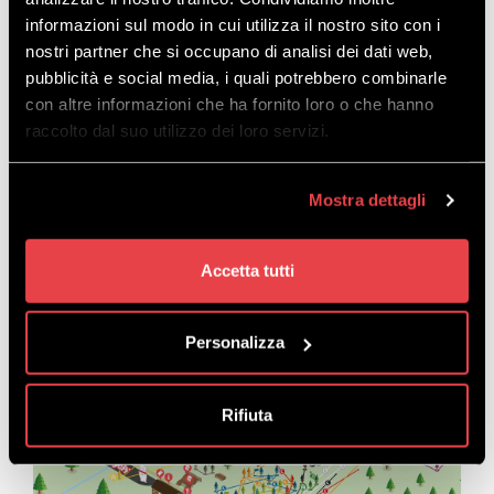
und steht bereit, um dir bei Schwierigkeiten zu
informazioni sul modo in cui utilizza il nostro sito con i
helfen!
nostri partner che si occupano di analisi dei dati web,
pubblicità e social media, i quali potrebbero combinarle
con altre informazioni che ha fornito loro o che hanno
raccolto dal suo utilizzo dei loro servizi.
Mostra dettagli
DIE KARTE
Accetta tutti
Personalizza
Rifiuta