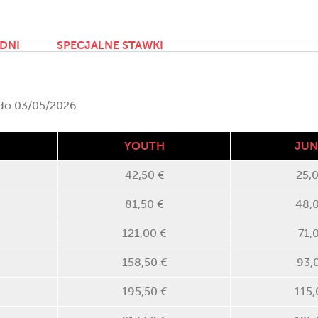
DNI
SPECJALNE STAWKI
 do 03/05/2026
YOUTH
JUN
42,50 €
25,
81,50 €
48,
121,00 €
71,
158,50 €
93,
195,50 €
115,