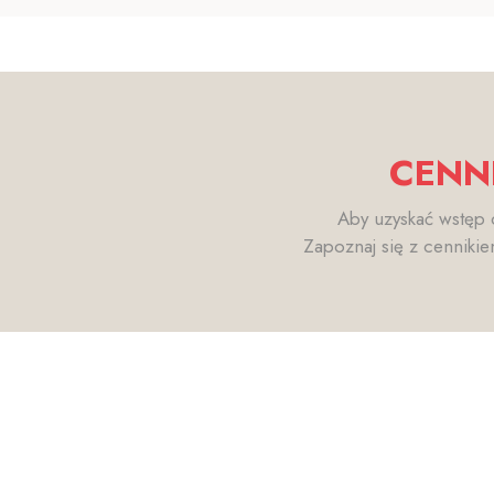
CENNI
Aby uzyskać wstęp d
Zapoznaj się z cennikie