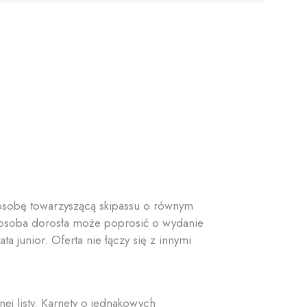
 osobę towarzyszącą skipassu o równym
a osoba dorosła może poprosić o wydanie
a junior. Oferta nie łączy się z innymi
j listy. Karnety o jednakowych