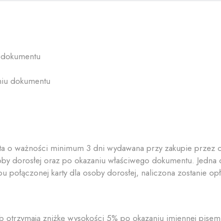
u dokumentu
niu dokumentu
arta o ważności minimum 3 dni wydawana przy zakupie przez
soby dorosłej oraz po okazaniu właściwego dokumentu. Jedn
 połączonej karty dla osoby dorosłej, naliczona zostanie opłat
otrzymają zniżkę wysokości 5% po okazaniu imiennej pisemne