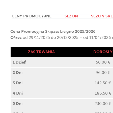
CENY PROMOCYJNE
SEZON
SEZON SRE
Cena Promocyjna
Skipass Livigno 2025/2026
Okres:
od 29/11/2025 do 20/12/2025 – od 11/04/2026
ZAS TRWANIA
DOROSLY
1 Dzień
50,00 €
2 Dni
96,00 €
3 Dni
142,50 €
4 Dni
186,50 €
5 Dni
230,00 €