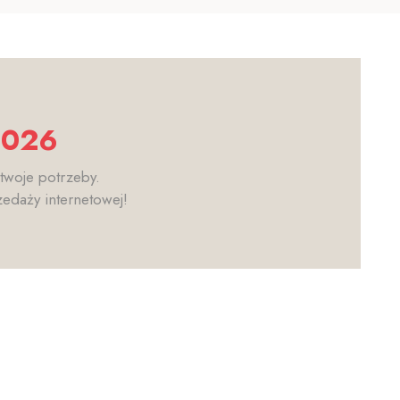
2026
 twoje potrzeby.
zedaży internetowej!