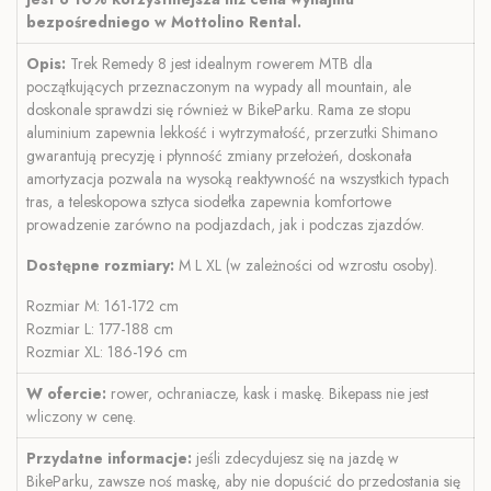
bezpośredniego w Mottolino Rental.
Opis:
Trek Remedy 8 jest idealnym rowerem MTB dla
początkujących przeznaczonym na wypady all mountain, ale
doskonale sprawdzi się również w BikeParku. Rama ze stopu
aluminium zapewnia lekkość i wytrzymałość, przerzutki Shimano
gwarantują precyzję i płynność zmiany przełożeń, doskonała
amortyzacja pozwala na wysoką reaktywność na wszystkich typach
tras, a teleskopowa sztyca siodełka zapewnia komfortowe
prowadzenie zarówno na podjazdach, jak i podczas zjazdów.
Dostępne rozmiary:
M L XL (w zależności od wzrostu osoby).
Rozmiar M: 161-172 cm
Rozmiar L: 177-188 cm
Rozmiar XL: 186-196 cm
W ofercie:
rower, ochraniacze, kask i maskę. Bikepass nie jest
wliczony w cenę.
Przydatne informacje:
jeśli zdecydujesz się na jazdę w
BikeParku, zawsze noś maskę, aby nie dopuścić do przedostania się