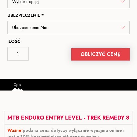
UBEZPIECZENIE *
ILOŚĆ
OBLICZYĆ CENĘ
Opis
MTB ENDURO ENTRY LEVEL - TREK REMEDY 8
Ważne:
podana cena dotyczy wyłącznie wynajmu online i
jest o 10% korzystniejsza niż cena wynajmu