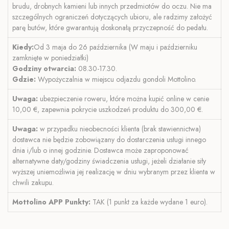
brudu, drobnych kamieni lub innych przedmiotów do oczu. Nie ma
szczególnych ograniczeń dotyczących ubioru, ale radzimy założyć
parę butów, które gwarantują doskonałą przyczepność do pedału.
Kiedy:
Od 3 maja do 26 października (W maju i październiku
zamknięte w poniedziałki)
Godziny otwarcia:
08.30-17.30.
Gdzie:
Wypożyczalnia w miejscu odjazdu gondoli Mottolino.
Uwaga:
ubezpieczenie roweru, które można kupić online w cenie
10,00 €, zapewnia pokrycie uszkodzeń produktu do 300,00 €.
Uwaga:
w przypadku nieobecności klienta (brak stawiennictwa)
dostawca nie będzie zobowiązany do dostarczenia usługi innego
dnia i/lub o innej godzinie. Dostawca może zaproponować
alternatywne daty/godziny świadczenia usługi, jeżeli działanie siły
wyższej uniemożliwia jej realizację w dniu wybranym przez klienta w
chwili zakupu.
Mottolino APP
Punkty:
TAK (1 punkt za każde wydane 1 euro).