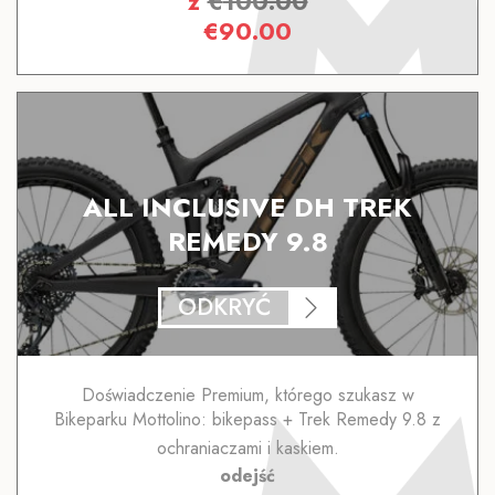
z
€
100.00
€
90.00
ALL INCLUSIVE DH TREK
REMEDY 9.8
ODKRYĆ
Doświadczenie Premium, którego szukasz w
Bikeparku Mottolino: bikepass + Trek Remedy 9.8 z
ochraniaczami i kaskiem.
odejść