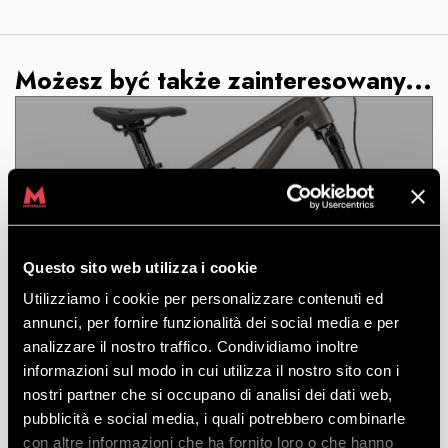
Możesz być także zainteresowany...
DH COMMENCAL CLASH
JUNIOR 20
Questo sito web utilizza i cookie
ODKRYĆ
Utilizziamo i cookie per personalizzare contenuti ed
annunci, per fornire funzionalità dei social media e per
analizzare il nostro traffico. Condividiamo inoltre
BikePark czeka na Ciebie! Wskakuj na siodełko i
informazioni sul modo in cui utilizza il nostro sito con i
zacznij jeździć jak prawdziwy rider, pośród różnego
nostri partner che si occupano di analisi dei dati web,
typu przeszkód i skoków.
pubblicità e social media, i quali potrebbero combinarle
odejść
con altre informazioni che ha fornito loro o che hanno