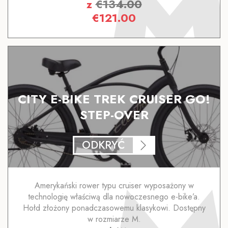
z
€
134.00
€
121.00
CITY E-BIKE TREK CRUISER GO!
STEP-OVER
ODKRYĆ
Amerykański rower typu cruiser wyposażony w
technologię właściwą dla nowoczesnego e-bike’a.
Hołd złożony ponadczasowemu klasykowi. Dostępny
w rozmiarze M.