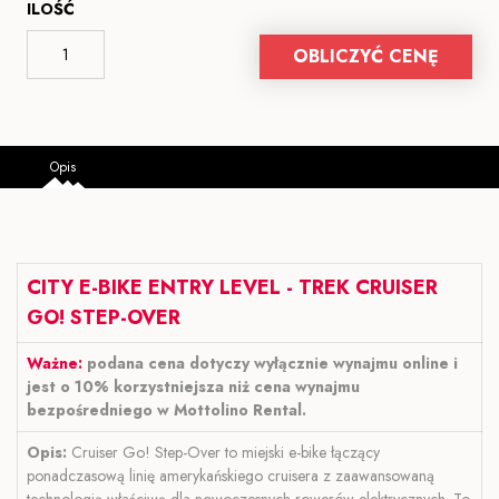
ILOŚĆ
OBLICZYĆ CENĘ
Opis
CITY E-BIKE ENTRY LEVEL - TREK CRUISER
GO! STEP-OVER
Ważne:
podana cena dotyczy wyłącznie wynajmu online i
jest o 10% korzystniejsza niż cena wynajmu
bezpośredniego w Mottolino Rental.
Opis:
Cruiser Go! Step-Over to miejski e-bike łączący
ponadczasową linię amerykańskiego cruisera z zaawansowaną
technologią właściwą dla nowoczesnych rowerów elektrycznych. To