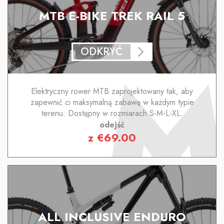
MTB E-BIKE TREK RAIL 5
ODKRYĆ
Elektryczny rower MTB zaprojektowany tak, aby
zapewnić ci maksymalną zabawę w każdym typie
terenu. Dostępny w rozmiarach S-M-L-XL.
odejść
z
€
69.00
ALL INCLUSIVE ENDURO