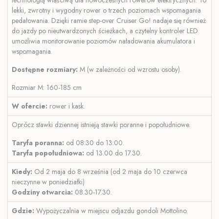
lekki, zwrotny i wygodny rower o trzech poziomach wspomagania
pedałowania. Dzięki ramie step-over Cruiser Go! nadaje się również
do jazdy po nieutwardzonych ścieżkach, a czytelny kontroler LED
umożliwia monitorowanie poziomów naładowania akumulatora i
wspomagania.
Dostępne rozmiary:
M (w zależności od wzrostu osoby).
Rozmiar M: 160-185 cm
W ofercie:
rower i kask.
Oprócz stawki dziennej istnieją stawki poranne i popołudniowe.
Taryfa poranna:
od 08:30 do 13:00.
Taryfa popołudniowa:
od 13.00 do 17.30.
Kiedy:
Od 2 maja do 8 września (od 2 maja do 10 czerwca
nieczynne w poniedziałki)
Godziny otwarcia:
08.30-17.30.
Gdzie:
Wypożyczalnia w miejscu odjazdu gondoli Mottolino.