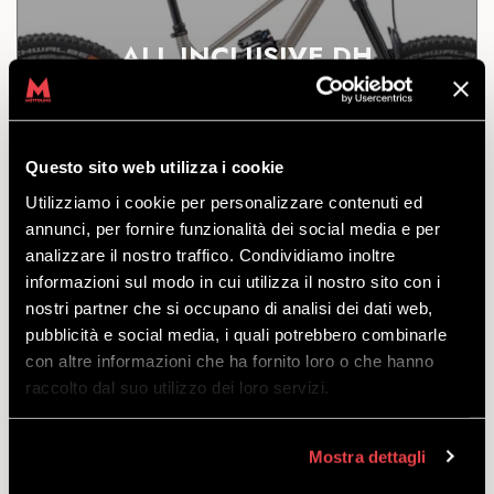
ALL INCLUSIVE DH
COMMENCAL CLASH JUNIOR
26
ODKRYĆ
Questo sito web utilizza i cookie
Utilizziamo i cookie per personalizzare contenuti ed
annunci, per fornire funzionalità dei social media e per
analizzare il nostro traffico. Condividiamo inoltre
A z pakietem All Inclusive będziesz myśleć tylko o
dobrej zabawie. Oferta obejmuje bikepass + rower +
informazioni sul modo in cui utilizza il nostro sito con i
nostri partner che si occupano di analisi dei dati web,
ochraniacze i kask. Dawaaaj!
pubblicità e social media, i quali potrebbero combinarle
odejść
z
€
100.00
con altre informazioni che ha fornito loro o che hanno
raccolto dal suo utilizzo dei loro servizi.
€
90.00
Mostra dettagli