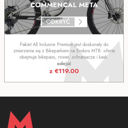
COMMENCAL META
ODKRYĆ
Pakiet All Inclusive Premium jest doskonały do
zmierzenia się z Bikeparkiem na Enduro MTB: oferta
obejmuje bikepass, rower, ochraniacze i kask.
odejść
z
€
119.00