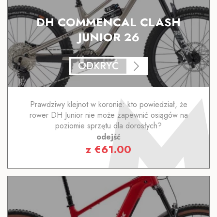
DH COMMENCAL CLASH
JUNIOR 26
ODKRYĆ
Prawdziwy klejnot w koronie: kto powiedział, że
rower DH Junior nie może zapewnić osiągów na
poziomie sprzętu dla dorosłych?
odejść
z
€
61.00