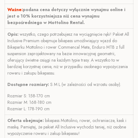
Ważne:
podana cena dotyczy wyłącznie wynajmu online i
jest o 10% korzystniejsza niż cena wynajmu
bezpośredniego w Mottolino Rental.
Opis:
wszystko, czego potrzebujesz na wyciągnięcie ręki! Pakiet All
Inclusive Premium obejmuje bikepass umożliwiający wjazd do
Bikeparku Mottolino i rower Commencal Meta, Enduro MTB z full
suspension zaprojektowany na bazie innowacyjnej geometrii,
oferujący świetne osiągi na każdym typie trasy. A wszystko to w
bardziej korzystnej cenie, niż w przypadku osobnego wypożyczenia
roweru i zakupu bikepassu.
Dostępne rozmiary:
S M L (w zależności od wzrostu osoby).
Rozmiar S: 158-170 cm
Rozmiar M: 168-180 cm
Rozmiar L: 178-190 cm
Oferta obejmuje:
bikepass Mottolino, rower, ochraniacze, kask i
maskę. Pamiętaj, że pakiet All Inclusive wychodzi taniej, niż osobne
wypożyczenie roweru i zakup bikepassu!