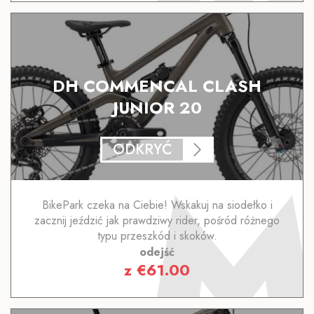
DH COMMENCAL CLASH
JUNIOR 20
ODKRYĆ
BikePark czeka na Ciebie! Wskakuj na siodełko i
zacznij jeździć jak prawdziwy rider, pośród różnego
typu przeszkód i skoków.
odejść
z
€
61.00