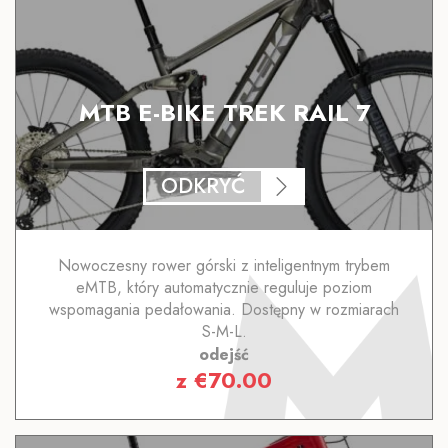
MTB E-BIKE TREK RAIL 7
ODKRYĆ
Nowoczesny rower górski z inteligentnym trybem
eMTB, który automatycznie reguluje poziom
wspomagania pedałowania. Dostępny w rozmiarach
S-M-L.
odejść
z
€
70.00