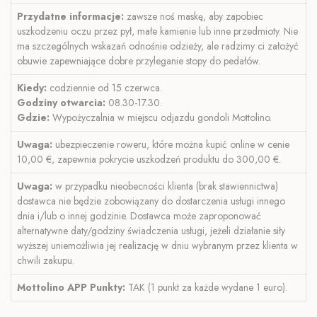
Przydatne informacje:
zawsze noś maskę, aby zapobiec
uszkodzeniu oczu przez pył, małe kamienie lub inne przedmioty. Nie
ma szczególnych wskazań odnośnie odzieży, ale radzimy ci założyć
obuwie zapewniające dobre przyleganie stopy do pedałów.
Kiedy:
codziennie od 15 czerwca.
Godziny otwarcia:
08.30-17.30.
Gdzie:
Wypożyczalnia w miejscu odjazdu gondoli Mottolino.
Uwaga:
ubezpieczenie roweru, które można kupić online w cenie
10,00 €, zapewnia pokrycie uszkodzeń produktu do 300,00 €.
Uwaga:
w przypadku nieobecności klienta (brak stawiennictwa)
dostawca nie będzie zobowiązany do dostarczenia usługi innego
dnia i/lub o innej godzinie. Dostawca może zaproponować
alternatywne daty/godziny świadczenia usługi, jeżeli działanie siły
wyższej uniemożliwia jej realizację w dniu wybranym przez klienta w
chwili zakupu.
Mottolino APP
Punkty:
TAK (1 punkt za każde wydane 1 euro).