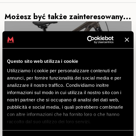
Możesz być także zainteresowany...
DH COMMENCAL CLASH
JUNIOR 24
Questo sito web utilizza i cookie
Utilizziamo i cookie per personalizzare contenuti ed
annunci, per fornire funzionalità dei social media e per
ODKRYĆ
analizzare il nostro traffico. Condividiamo inoltre
informazioni sul modo in cui utilizza il nostro sito con i
nostri partner che si occupano di analisi dei dati web,
Prawdziwy klejnot w koronie: kto powiedział, że
pubblicità e social media, i quali potrebbero combinarle
rower DH Junior nie może zapewnić osiągów na
con altre informazioni che ha fornito loro o che hanno
poziomie sprzętu dla dorosłych?
raccolto dal suo utilizzo dei loro servizi.
odejść
z
€
61.00