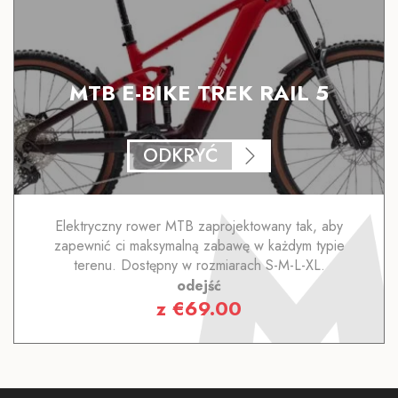
MTB E-BIKE TREK RAIL 5
ODKRYĆ
Elektryczny rower MTB zaprojektowany tak, aby
zapewnić ci maksymalną zabawę w każdym typie
terenu. Dostępny w rozmiarach S-M-L-XL.
odejść
z
€
69.00