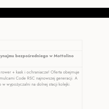
 wynajmu bezpośredniego w Mottolino
rower + kask i ochraniacze! Oferta obejmuje
amulcami Code RSC najnowszej generacji. A
 wypożyczalni na dolnej stacji kolejki.