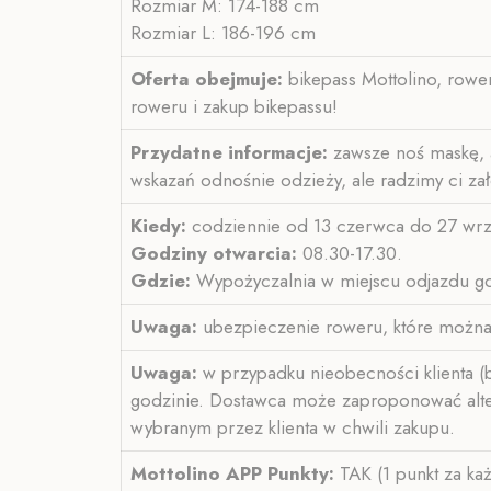
Rozmiar M: 174-188 cm
Rozmiar L: 186-196 cm
Oferta obejmuje:
bikepass Mottolino, rower
roweru i zakup bikepassu!
Przydatne informacje:
zawsze noś maskę, a
wskazań odnośnie odzieży, ale radzimy ci z
Kiedy:
codziennie od 13 czerwca do 27 wrz
Godziny otwarcia:
08.30-17.30.
Gdzie:
Wypożyczalnia w miejscu odjazdu go
Uwaga:
ubezpieczenie roweru, które można
Uwaga:
w przypadku nieobecności klienta (b
godzinie. Dostawca może zaproponować alterna
wybranym przez klienta w chwili zakupu.
Mottolino APP
Punkty:
TAK (1 punkt za ka