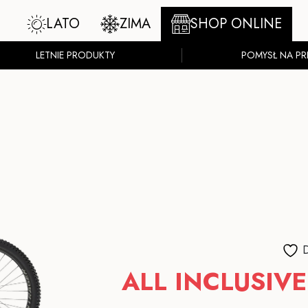
LATO
ZIMA
SHOP ONLINE
LETNIE PRODUKTY
POMYSŁ NA PR
D
ALL INCLUSIVE