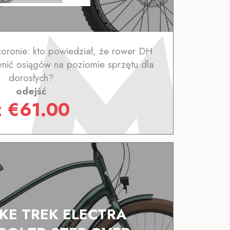
koronie: kto powiedział, że rower DH
wnić osiągów na poziomie sprzętu dla
dorosłych?
odejść
z
€
61.00
IKE TREK ELECTRA