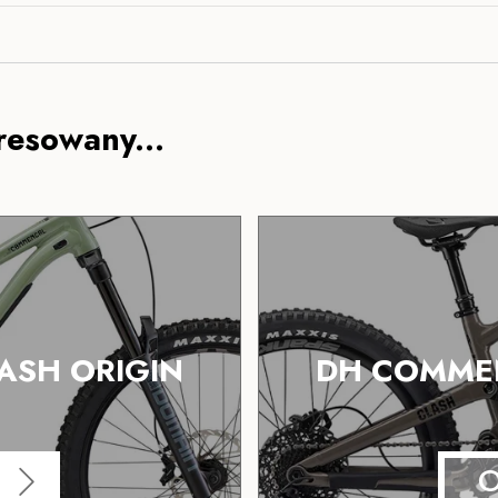
resowany...
ASH ORIGIN
DH COMMEN