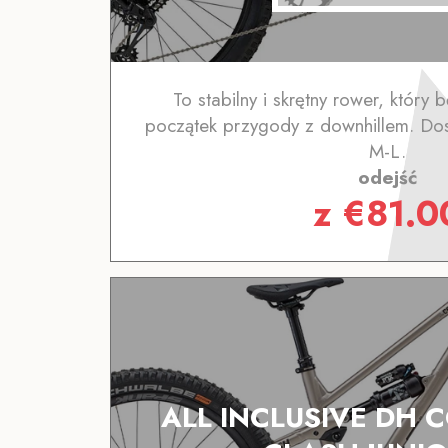
To stabilny i skrętny rower, który
początek przygody z downhillem. Dos
M-L.
odejść
z
€
81.0
ALL INCLUSIVE DH