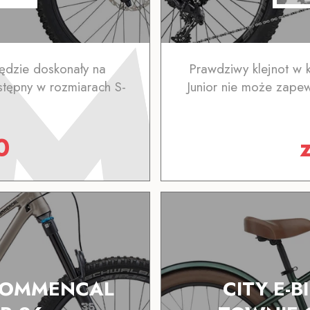
 będzie doskonały na
Prawdziwy klejnot w 
tępny w rozmiarach S-
Junior nie może zape
0
 COMMENCAL
CITY E-B