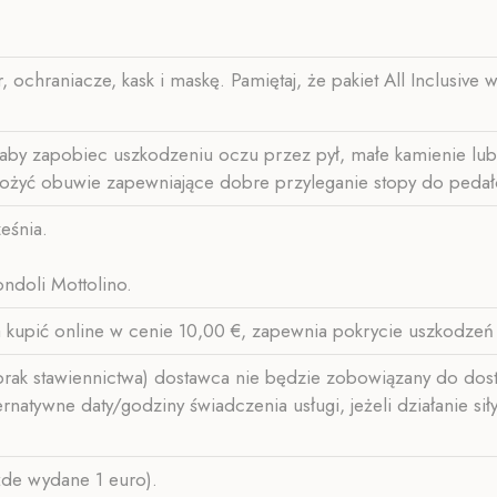
, ochraniacze, kask i maskę. Pamiętaj, że pakiet All Inclusive
by zapobiec uszkodzeniu oczu przez pył, małe kamienie lub
ałożyć obuwie zapewniające dobre przyleganie stopy do peda
eśnia.
ndoli Mottolino.
 kupić online w cenie 10,00 €, zapewnia pokrycie uszkodzeń
rak stawiennictwa) dostawca nie będzie zobowiązany do dosta
tywne daty/godziny świadczenia usługi, jeżeli działanie siły 
żde wydane 1 euro).