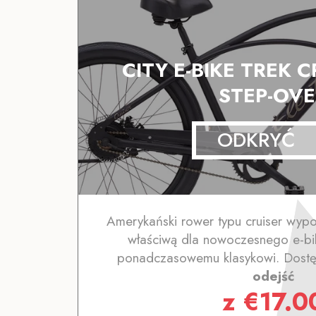
CITY E-BIKE TREK 
STEP-OVE
ODKRYĆ
Amerykański rower typu cruiser wyp
właściwą dla nowoczesnego e-bik
ponadczasowemu klasykowi. Dostę
odejść
z
€
17.0