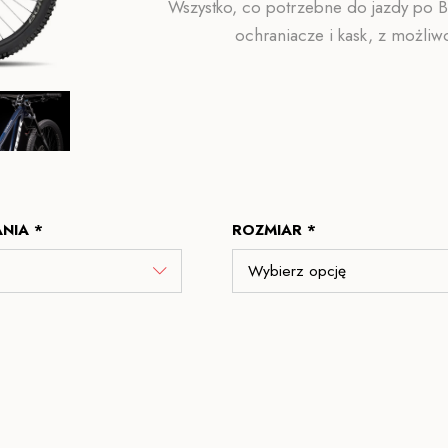
Wszystko, co potrzebne do jazdy po 
ochraniacze i kask, z możli
NIA *
ROZMIAR *