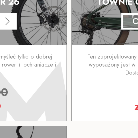
R 26
TOWNIE 
myśleć tylko o dobrej
Ten zaprojektowany
 rower + ochraniacze i
wyposażony jest w 
Dost
!
00
0