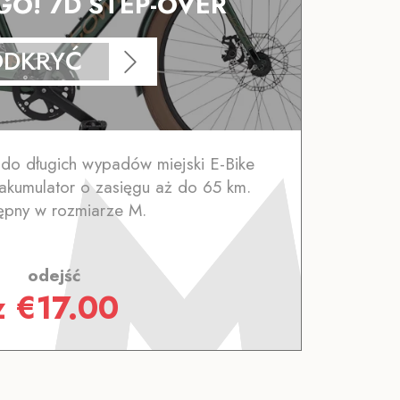
GO! 7D STEP-OVER
ODKRYĆ
 do długich wypadów miejski E-Bike
akumulator o zasięgu aż do 65 km.
ępny w rozmiarze M.
odejść
z
€
17.00