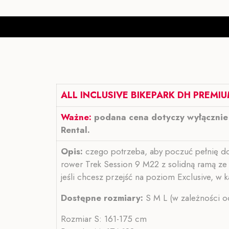
ALL INCLUSIVE BIKEPARK DH PREMIU
Ważne:
podana cena dotyczy wyłącznie 
Rental.
Opis:
czego potrzeba, aby poczuć pełnię doz
rower Trek Session 9 M22 z solidną ramą ze
jeśli chcesz przejść na poziom Exclusive, w 
Dostępne rozmiary:
S M L (w zależności o
Rozmiar S: 161-175 cm