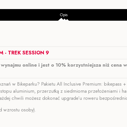
Opis
M - TREK SESSION 9
wynajmu online i jest o 10% korzystniejsza niż cena
nań w Bikeparku? Pakietu All Inclusive Premium: bikepass + 
 stopu aluminium, przerzutką z siedmioma przełożeniami i h
każdej chwili możesz dokonać upgrade’u roweru bezpośrednio w
d wzrostu osoby).