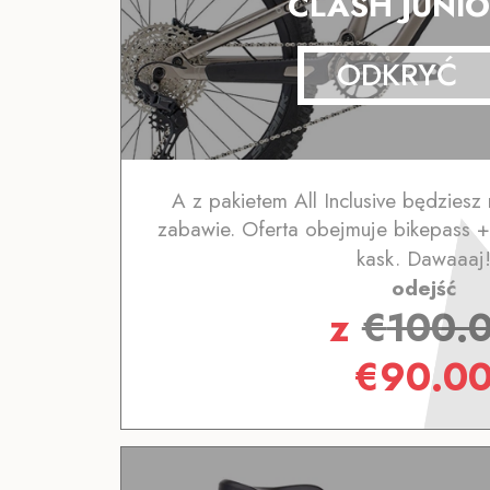
CLASH JUNIO
ODKRYĆ
A z pakietem All Inclusive będziesz 
zabawie. Oferta obejmuje bikepass +
kask. Dawaaaj
odejść
z
€
100.
€
90.0