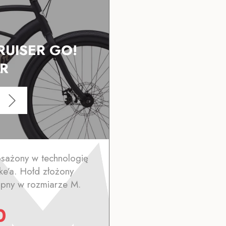
CRUISER GO!
R
osażony w technologię
e’a. Hołd złożony
pny w rozmiarze M.
0