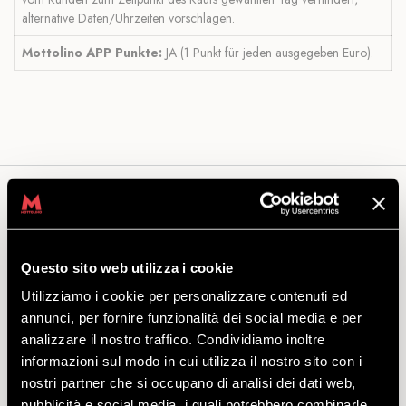
alternative Daten/Uhrzeiten vorschlagen.
Mottolino APP Punkte:
JA (1 Punkt für jeden ausgegeben Euro).
Das könnte Sie auch interessieren...
Questo sito web utilizza i cookie
Utilizziamo i cookie per personalizzare contenuti ed
DH COMMENCAL CLASH
annunci, per fornire funzionalità dei social media e per
JUNIOR 24
analizzare il nostro traffico. Condividiamo inoltre
informazioni sul modo in cui utilizza il nostro sito con i
nostri partner che si occupano di analisi dei dati web,
ENTDECKEN
pubblicità e social media, i quali potrebbero combinarle