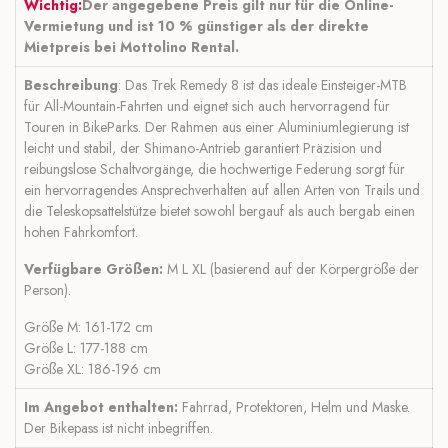
Wichtig:
Der angegebene Preis gilt nur für die Online-
Vermietung und ist 10 % günstiger als der direkte
Mietpreis bei Mottolino Rental.
Beschreibung
: Das Trek Remedy 8 ist das ideale Einsteiger-MTB
für All-Mountain-Fahrten und eignet sich auch hervorragend für
Touren in BikeParks. Der Rahmen aus einer Aluminiumlegierung ist
leicht und stabil, der Shimano-Antrieb garantiert Präzision und
reibungslose Schaltvorgänge, die hochwertige Federung sorgt für
ein hervorragendes Ansprechverhalten auf allen Arten von Trails und
die Teleskopsattelstütze bietet sowohl bergauf als auch bergab einen
hohen Fahrkomfort.
Verfügbare Größen:
M L XL (basierend auf der Körpergröße der
Person).
Größe M: 161-172 cm
Größe L: 177-188 cm
Größe XL: 186-196 cm
Im Angebot enthalten:
Fahrrad, Protektoren, Helm und Maske.
Der Bikepass ist nicht inbegriffen.