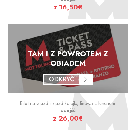
z 16,50€
TAM I Z POWROTEM Z
OBIADEM
ODKRYĆ
Bilet na wjazd i zjazd kolejką linową z lunchem.
odejść
z 26,00€