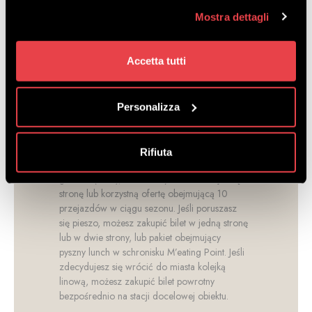
Gdzie można kupić bilety?
Mostra dettagli
Bilety można nabyć w kasie przy bazie wyciągu
lub w naszym sklepie internetowym, gdzie
dostępne są zniżki. Przy zakupie online
Accetta tutti
pamiętaj, aby mieć przy sobie dokument
tożsamości.
Jakie rodzaje biletów mogę zakupić?
Personalizza
Jeśli planujesz korzystać z Bikeparku,
koniecznie musisz zakupić bilet bikepass,
wybierając spośród różnych dostępnych opcji.
Rifiuta
Jeśli chcesz wybrać się na wycieczkę rowerem
górskim (MTB), możesz wybrać bilet w jedną
stronę lub korzystną ofertę obejmującą 10
przejazdów w ciągu sezonu. Jeśli poruszasz
się pieszo, możesz zakupić bilet w jedną stronę
lub w dwie strony, lub pakiet obejmujący
pyszny lunch w schronisku M’eating Point. Jeśli
zdecydujesz się wrócić do miasta kolejką
linową, możesz zakupić bilet powrotny
bezpośrednio na stacji docelowej obiektu.