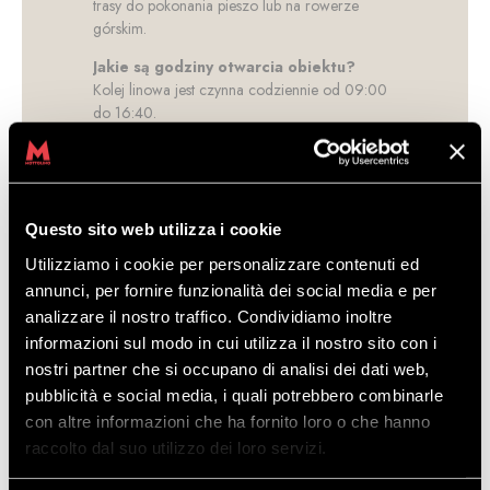
trasy do pokonania pieszo lub na rowerze
górskim.
Jakie są godziny otwarcia obiektu?
Kolej linowa jest czynna codziennie od 09:00
do 16:40.
Gdzie znajduje się kolej linowa?
Blisko centrum Livigno. Można tam dotrzeć
pieszo, transportem publicznym lub prywatnym
pojazdem.
Questo sito web utilizza i cookie
Czy kolej linowa jest dostępna dla osób
Utilizziamo i cookie per personalizzare contenuti ed
z niepełnosprawnościami fizycznymi?
annunci, per fornire funzionalità dei social media e per
Tak, obiekt Mottolino zawsze był dostosowany
analizzare il nostro traffico. Condividiamo inoltre
do obsługi osób z niepełnosprawnościami
informazioni sul modo in cui utilizza il nostro sito con i
fizycznymi.
nostri partner che si occupano di analisi dei dati web,
Czy mogę zabrać ze sobą psa?
pubblicità e social media, i quali potrebbero combinarle
Tak, w Mottolino czworonożni przyjaciele są
con altre informazioni che ha fornito loro o che hanno
zawsze mile widziani. Dla nich przejazd jest
raccolto dal suo utilizzo dei loro servizi.
bezpłatny.