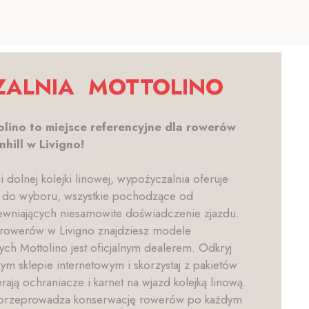
ALNIA MOTTOLINO
lino to miejsce referencyjne dla rowerów
hill w Livigno!
i dolnej kolejki linowej, wypożyczalnia oferuje
 do wyboru, wszystkie pochodzące od
ewniających niesamowite doświadczenie zjazdu.
 rowerów w Livigno znajdziesz modele
ch Mottolino jest oficjalnym dealerem. Odkryj
ym sklepie internetowym i skorzystaj z pakietów
ierają ochraniacze i karnet na wjazd kolejką linową.
 przeprowadza konserwację rowerów po każdym