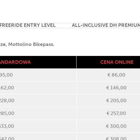
 FREERIDE ENTRY LEVEL
ALL-INCLUSIVE DH PREMIU
e, Mottolino Bikepass.
TANDARDOWA
CENA ONLINE
 95,00
€ 86,00
162,00
€ 146,00
228,00
€ 205,00
285,00
€ 257,00
333,00
€ 300,00
342,00
€ 308,00