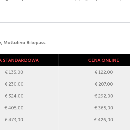
 Mottolino Bikepass.
A STANDARDOWA
CENA ONLINE
€ 135,00
€ 122,00
€ 230,00
€ 207,00
€ 324,00
€ 292,00
€ 405,00
€ 365,00
€ 473,00
€ 426,00