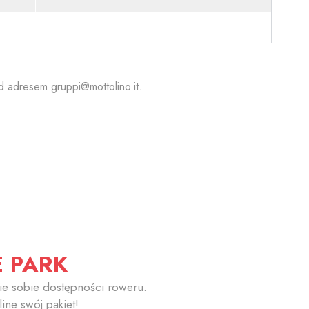
pod adresem
gruppi@mottolino.it
.
E PARK
nie sobie dostępności roweru.
line swój pakiet!