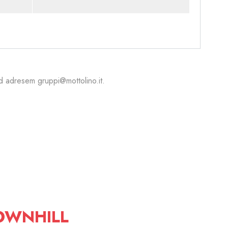
pod adresem
gruppi@mottolino.it
.
OWNHILL