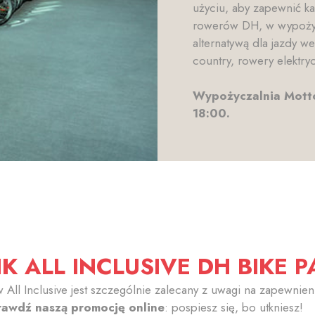
użyciu, aby zapewnić k
rowerów DH, w wypożyc
alternatywą dla jazdy w
country, rowery elektryc
Wypożyczalnia Motto
18:00.
K ALL INCLUSIVE DH BIKE P
 All Inclusive jest szczególnie zalecany z uwagi na zapewnie
rawdź naszą promocję online
: pospiesz się, bo utkniesz!