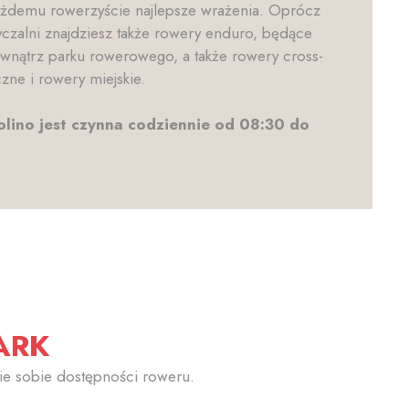
ażdemu rowerzyście najlepsze wrażenia. Oprócz
zalni znajdziesz także rowery enduro, będące
ewnątrz parku rowerowego, a także rowery cross-
zne i rowery miejskie.
lino jest czynna codziennie od 08:30 do
ARK
nie sobie dostępności roweru.