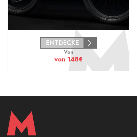
ENTDECKE
Von
von 148€