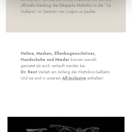
offizielle Kleidung des Bikeparks Mottolino in der "La
Galleria" im Zentrum von Livigno zu kaufen.
Helme, Masken, Ellenbogenschützer,
Handschuhe und Mieder
können sowohl
gemietet als auch verkauft werden bei
Dr. Rent
Verleih am Anfang der Mottolino-Seilbahn.
Und sie sind in unserem
All-Inclusive
enthalten!