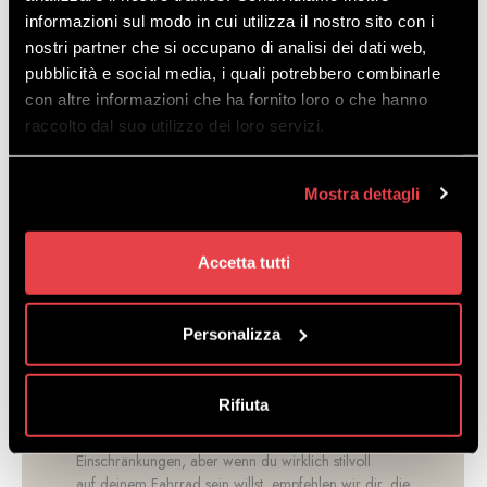
informazioni sul modo in cui utilizza il nostro sito con i
nostri partner che si occupano di analisi dei dati web,
pubblicità e social media, i quali potrebbero combinarle
con altre informazioni che ha fornito loro o che hanno
raccolto dal suo utilizzo dei loro servizi.
Handschuhe:
Sie geben dir mehr Halt auf den
Bremsen und schützen dich im Falle eines Sturzes
vor Schnitten. Hände sind das erste, was dich im
Mostra dettagli
Falle eines Sturzes unterstützt, daher ist es sehr
wichtig, sie bedeckt zu halten.
Accetta tutti
Personalizza
Rifiuta
Kleidung:
In diesem Fall gibt es keine besonderen
Einschränkungen, aber wenn du wirklich stilvoll
auf deinem Fahrrad sein willst, empfehlen wir dir, die