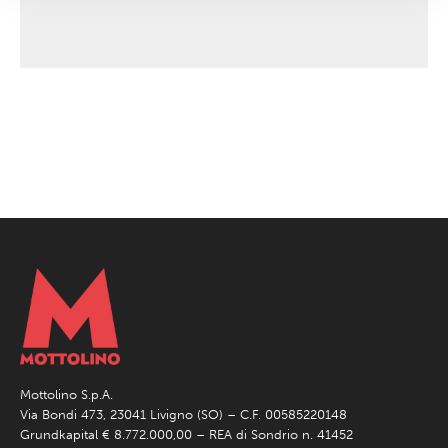
Mottolino S.p.A.
Via Bondi 473, 23041 Livigno (SO) – C.F. 00585220148
Grundkapital € 8.772.000,00 – REA di Sondrio n. 41452