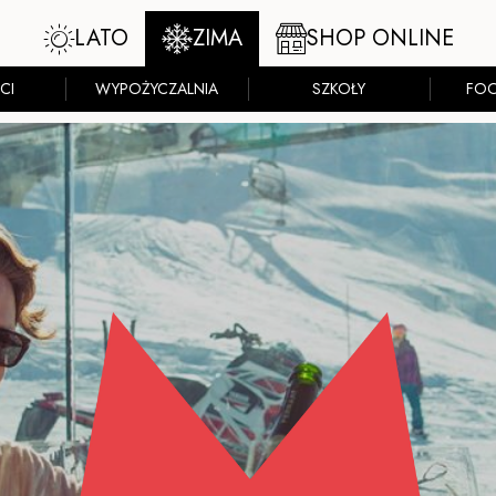
LATO
ZIMA
SHOP ONLINE
CI
WYPOŻYCZALNIA
SZKOŁY
FOO