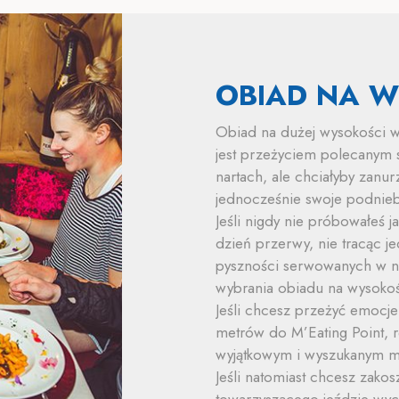
OBIAD NA 
Obiad na dużej wysokości w 
jest przeżyciem polecanym 
nartach, ale chciałyby zanu
jednocześnie swoje podnieb
Jeśli nigdy nie próbowałeś j
dzień przerwy, nie tracąc 
pyszności serwowanych w n
wybrania obiadu na wysokoś
Jeśli chcesz przeżyć emocj
metrów do M’Eating Point, re
wyjątkowym i wyszukanym me
Jeśli natomiast chcesz zako