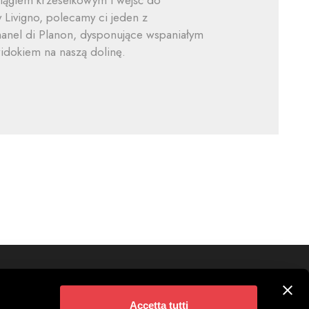
iągiem krzesełkowym i wejść do
 Livigno, polecamy ci jeden z
manel di Planon, dysponujące wspaniałym
dokiem na naszą dolinę.
Śledź nas na
ivigno
Accetta tutti