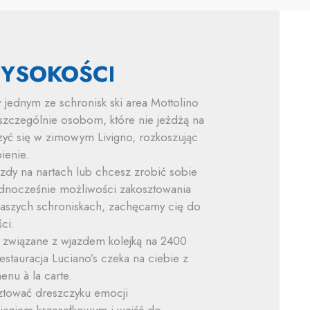
WYSOKOŚCI
jednym ze schronisk ski area Mottolino
szczególnie osobom, które nie jeżdżą na
rzyć się w zimowym Livigno, rozkoszując
ienie.
azdy na nartach lub chcesz zrobić sobie
jednocześnie możliwości zakosztowania
aszych schroniskach, zachęcamy cię do
ci.
e związane z wjazdem kolejką na 2400
stauracja Luciano’s czeka na ciebie z
nu à la carte.
sztować dreszczyku emocji