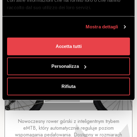
con altre informazioni che ha fornito loro o che hanno
odejść
raccolto dal suo utilizzo dei loro servizi.
z
€
100.00
€
90.00
Mostra dettagli
Accetta tutti
Personalizza
MTB E-BIKE TREK RAIL 7
Rifiuta
ODKRYĆ
Nowoczesny rower górski z inteligentnym trybem
eMTB, który automatycznie reguluje poziom
wspomagania pedałowania. Dostępny w rozmiarach