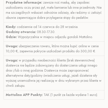
Przydatne informacje:
zawsze noś maskę, aby zapobiec
uszkodzeniu oczu przez pył, małe kamienie lub inne przedmioty. Nie
ma szczególnych wskazań odnośnie odzieży, ale radzimy ci założyć
obuwie zapewniające dobre przyleganie stopy do pedałów.
Kiedy:
codziennie od 14 czerwca do 28 września.
Godziny otwarcia:
08.30-17.30.
Gdzie:
Wypożyczalnia w miejscu odjazdu gondoli Mottolino.
Uwaga:
ubezpieczenie roweru, które można kupić online w cenie
10,00 €, zapewnia pokrycie uszkodzeń produktu do 300,00 €.
Uwaga:
w przypadku nieobecności klienta (brak stawiennictwa)
dostawca nie będzie zobowiązany do dostarczenia usługi innego
dnia i/lub o innej godzinie. Dostawca może zaproponować
alternatywne daty/godziny świadczenia usługi, jeżeli działanie siły
wyższej uniemożliwia jej realizację w dniu wybranym przez klienta w
chwili zakupu.
Mottolino APP
Punkty:
TAK (1 punkt za każde wydane 1 euro).