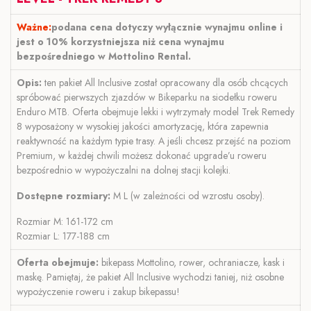
Ważne:
podana cena dotyczy wyłącznie wynajmu online i
jest o 10% korzystniejsza niż cena wynajmu
bezpośredniego w Mottolino Rental.
Opis:
ten pakiet All Inclusive został opracowany dla osób chcących
spróbować pierwszych zjazdów w Bikeparku na siodełku roweru
Enduro MTB. Oferta obejmuje lekki i wytrzymały model Trek Remedy
8 wyposażony w wysokiej jakości amortyzację, która zapewnia
reaktywność na każdym typie trasy. A jeśli chcesz przejść na poziom
Premium, w każdej chwili możesz dokonać upgrade’u roweru
bezpośrednio w wypożyczalni na dolnej stacji kolejki.
Dostępne rozmiary:
M L (w zależności od wzrostu osoby).
Rozmiar M: 161-172 cm
Rozmiar L: 177-188 cm
Oferta obejmuje:
bikepass Mottolino, rower, ochraniacze, kask i
maskę. Pamiętaj, że pakiet All Inclusive wychodzi taniej, niż osobne
wypożyczenie roweru i zakup bikepassu!