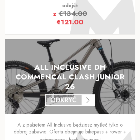
odejść
z
€
134.00
€
121.00
ALL INCLUSIVE DH
COMMENCAL CLASH JUNIOR
26
ODKRYĆ
A z pakietem All Inclusive będziesz myśleć tylko o
dobrej zabawie. Oferta obejmuje bikepass + rower +
ochraniacze i kask. Dawaaaj!