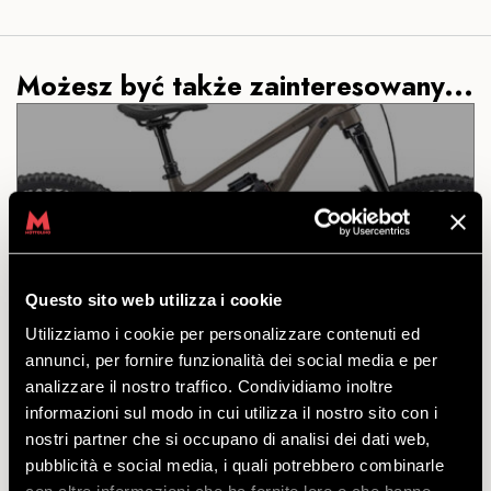
Możesz być także zainteresowany...
ALL INCLUSIVE DH
COMMENCAL CLASH JUNIOR
24
Questo sito web utilizza i cookie
ODKRYĆ
Utilizziamo i cookie per personalizzare contenuti ed
annunci, per fornire funzionalità dei social media e per
analizzare il nostro traffico. Condividiamo inoltre
A z pakietem All Inclusive będziesz myśleć tylko o
informazioni sul modo in cui utilizza il nostro sito con i
dobrej zabawie. Oferta obejmuje bikepass + rower +
nostri partner che si occupano di analisi dei dati web,
ochraniacze i kask. Dawaaaj!
pubblicità e social media, i quali potrebbero combinarle