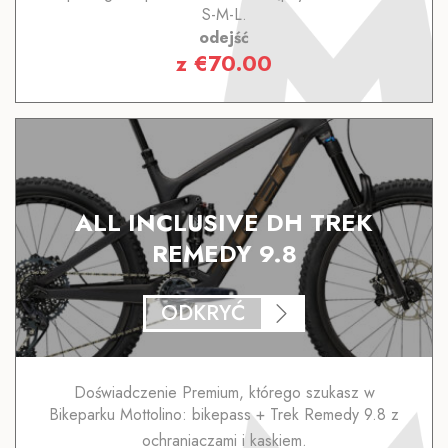
S-M-L.
odejść
z
€
70.00
ALL INCLUSIVE DH TREK
REMEDY 9.8
ODKRYĆ
Doświadczenie Premium, którego szukasz w
Bikeparku Mottolino: bikepass + Trek Remedy 9.8 z
ochraniaczami i kaskiem.