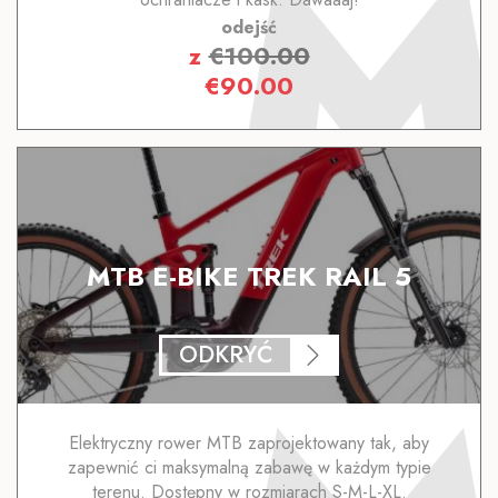
odejść
z
€
100.00
€
90.00
MTB E-BIKE TREK RAIL 5
ODKRYĆ
Elektryczny rower MTB zaprojektowany tak, aby
zapewnić ci maksymalną zabawę w każdym typie
terenu. Dostępny w rozmiarach S-M-L-XL.