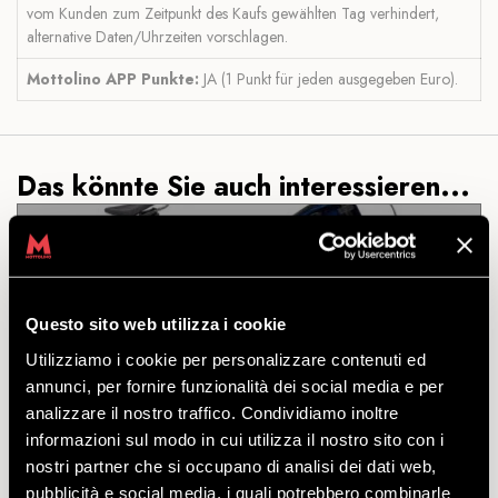
vom Kunden zum Zeitpunkt des Kaufs gewählten Tag verhindert,
alternative Daten/Uhrzeiten vorschlagen.
Mottolino APP Punkte:
JA (1 Punkt für jeden ausgegeben Euro).
Das könnte Sie auch interessieren...
ALL INCLUSIVE TREK SESSION
Questo sito web utilizza i cookie
9
Utilizziamo i cookie per personalizzare contenuti ed
annunci, per fornire funzionalità dei social media e per
analizzare il nostro traffico. Condividiamo inoltre
ENTDECKEN
informazioni sul modo in cui utilizza il nostro sito con i
nostri partner che si occupano di analisi dei dati web,
pubblicità e social media, i quali potrebbero combinarle