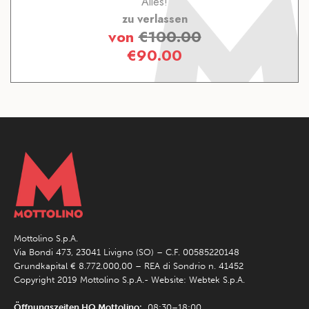
Alles!
zu verlassen
von
€
100.00
€
90.00
Mottolino S.p.A.
Via Bondi 473, 23041 Livigno (SO) – C.F. 00585220148
Grundkapital € 8.772.000,00 – REA di Sondrio n. 41452
Copyright 2019 Mottolino S.p.A.- Website:
Webtek S.p.A.
Öffnungszeiten HQ Mottolino:
08:30–18:00