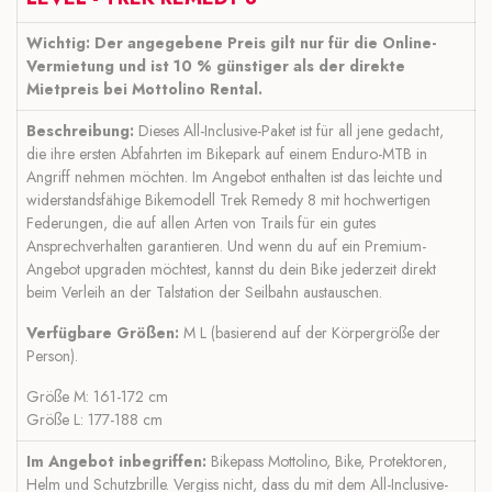
Wichtig:
Der angegebene Preis gilt nur für die Online-
Vermietung und ist 10 % günstiger als der direkte
Mietpreis bei Mottolino Rental.
Beschreibung:
Dieses All-Inclusive-Paket ist für all jene gedacht,
die ihre ersten Abfahrten im Bikepark auf einem Enduro-MTB in
Angriff nehmen möchten. Im Angebot enthalten ist das leichte und
widerstandsfähige Bikemodell Trek Remedy 8 mit hochwertigen
Federungen, die auf allen Arten von Trails für ein gutes
Ansprechverhalten garantieren. Und wenn du auf ein Premium-
Angebot upgraden möchtest, kannst du dein Bike jederzeit direkt
beim Verleih an der Talstation der Seilbahn austauschen.
Verfügbare Größen:
M L (basierend auf der Körpergröße der
Person).
Größe M: 161-172 cm
Größe L: 177-188 cm
Im Angebot inbegriffen:
Bikepass Mottolino, Bike, Protektoren,
Helm und Schutzbrille. Vergiss nicht, dass du mit dem All-Inclusive-