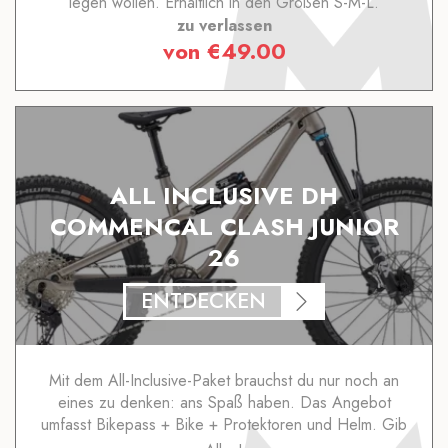
legen wollen. Erhältlich in den Größen S-M-L.
zu verlassen
von
€
49.00
ALL INCLUSIVE DH
COMMENCAL CLASH JUNIOR
26
ENTDECKEN
Mit dem All-Inclusive-Paket brauchst du nur noch an
eines zu denken: ans Spaß haben. Das Angebot
umfasst Bikepass + Bike + Protektoren und Helm. Gib