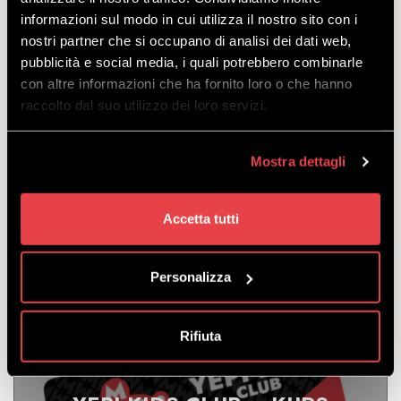
KURS NARCIARSKI DLA DZIECI
informazioni sul modo in cui utilizza il nostro sito con i
NA POZIOMIE PODSTAWOWYM
nostri partner che si occupano di analisi dei dati web,
pubblicità e social media, i quali potrebbero combinarle
con altre informazioni che ha fornito loro o che hanno
ODKRYĆ
raccolto dal suo utilizzo dei loro servizi.
Mostra dettagli
Kurs dla dzieci od 4 do 13 lat przygotowujący do
postawienia pierwszych kroków na nartach, od
niedzieli do piątku. Doskonały do nauki w atmosferze
Accetta tutti
zabawy.
odejść
z
€
204.00
Personalizza
Rifiuta