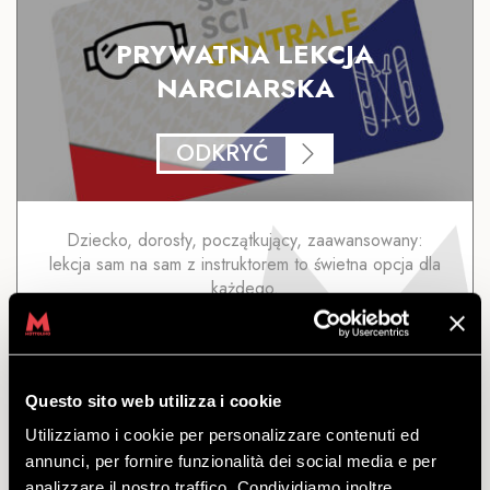
PRYWATNA LEKCJA
NARCIARSKA
ODKRYĆ
Dziecko, dorosły, początkujący, zaawansowany:
lekcja sam na sam z instruktorem to świetna opcja dla
każdego.
odejść
z
€
61.50
Questo sito web utilizza i cookie
Utilizziamo i cookie per personalizzare contenuti ed
annunci, per fornire funzionalità dei social media e per
analizzare il nostro traffico. Condividiamo inoltre