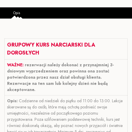
Opis
GRUPOWY KURS NARCIARSKI DLA
DOROSŁYCH
WAŻNE:
rezerwacji należy dokonać z przynajmniej 3-
dniowym wyprzedzeniem oraz powinna ona zostać
potwierdzona przez nasz dział obsługi klienta.
Rezerwacje na ten sam lub kolejny dzień nie będą
akceptowane.
Opis:
Codzienne od niedzieli do piątku od 11:00 do 13:00. Lekcje
skierowane są do osób, które mają ochotę podnieść swoje
umiejętności, niezależnie od początkowego poziomu
przygotowania. Poza szlifowaniem podstawowej techniki, kurs jest
również doskonałą okazją, aby poznać nowych przyjaciół i świetnie
bawić się w ich towarzystwie. Minimum 5 dni, zaczynając od