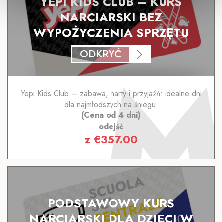
YEPI KIDS CLUB – KURS
NARCIARSKI BEZ
WYPOŻYCZENIA SPRZĘTU
ODKRYĆ
Yepi Kids Club – zabawa, narty i przyjaźń: idealne dni
dla najmłodszych na śniegu.
(Cena od 4 dni)
odejść
z
€
357.00
PODSTAWOWY KURS
NARCIARSKI DLA DZIECI W