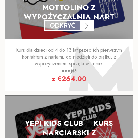
MOTTOLINO Z
WYPOŻYCZALNIĄ NART
ODKRYĆ
Kurs dla dzieci od 4 do 13 lat przed ich pierwszym
kontaktem z nartami, od niedzieli do piątku, z
wypożyczeniem sprzętu w cenie.
odejść
z
€
264.00
YEPI KIDS CLUB – KURS
NARCIARSKI Z