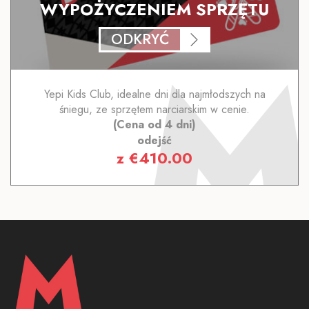
WYPOŻYCZENIEM SPRZĘTU
ODKRYĆ
Yepi Kids Club, idealne dni dla najmłodszych na
śniegu, ze sprzętem narciarskim w cenie.
(Cena od 4 dni)
odejść
z
€
410.00